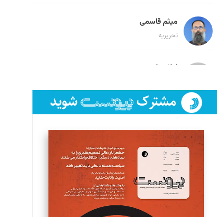
میثم قاسمی
تحریریه
لیلا حنارود
تحریریه
فائزه فتحی رستمی
تحریریه
سروش کرمیان
تحریریه
مینا پاکدل