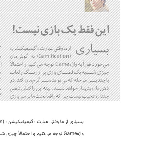
واژهGame توجه می‌کنیم و احتمالاً چی