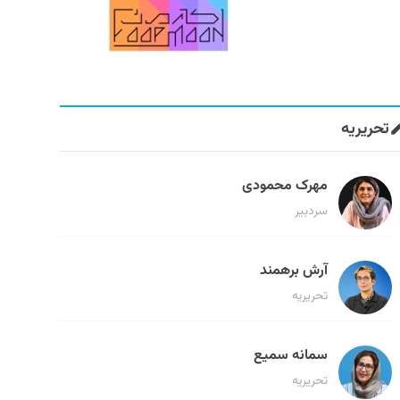
تحریریه
مهرک محمودی
سردبیر
آرش برهمند
تحریریه
سمانه سمیع
تحریریه