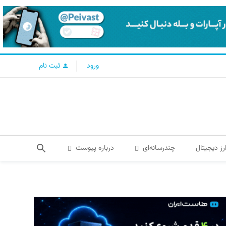
ورود
ثبت نام
رز دیجیتال
چندرسانه‌ای
درباره پیوست