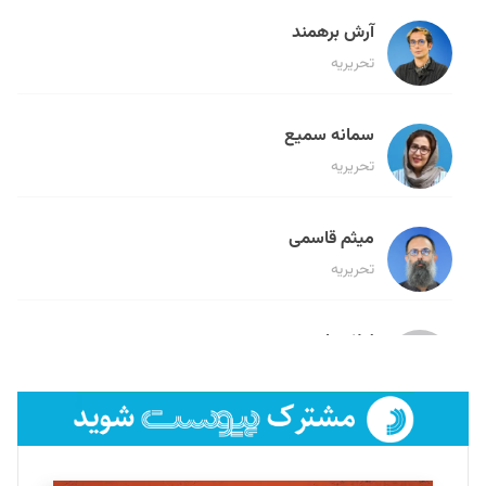
آرش برهمند
تحریریه
سمانه سمیع
تحریریه
میثم قاسمی
تحریریه
لیلا حنارود
تحریریه
فائزه فتحی رستمی
تحریریه