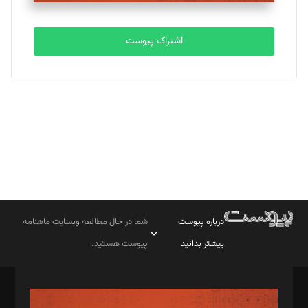
تحریریه
اشتراک پیوست
بابک نقاش
تحریریه
درباره پیوست
شما در حال مطالعه وبسایت ماهنامه
بیشتر بدانید
پیوست هستید.
صاحب امتیاز: موسسه پرسش (پویندگان راز ستاره شمال)
مدیر مسئول: محمدباقر اثنی‌عشری