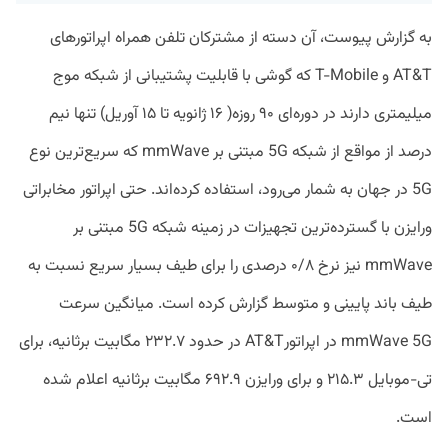
به گزارش پیوست، آن دسته از مشترکان تلفن همراه اپراتورهای
AT&T و T-Mobile که گوشی با قابلیت پشتیبانی از شبکه موج
میلیمتری دارند در دوره‌ای ۹۰ روزه( ۱۶ ژانویه تا ۱۵ آوریل) تنها نیم
درصد از مواقع از شبکه 5G مبتنی بر mmWave که سریع‌ترین نوع
5G در جهان به شمار می‌رود، استفاده کرده‌اند. حتی اپراتور مخابراتی
ورایزن با گسترده‌ترین تجهیزات در زمینه شبکه 5G مبتنی بر
mmWave نیز نرخ ۰/۸ درصدی را برای طیف بسیار سریع نسبت به
طیف باند پایینی و متوسط گزارش کرده است. میانگین سرعت
mmWave 5G در اپراتورAT&T در حدود ۲۳۲.۷ مگابیت برثانیه، برای
تی-‌موبایل ۲۱۵.۳ و برای ورایزن ۶۹۲.۹ مگابیت برثانیه اعلام شده
است.