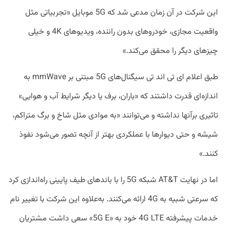
این شرکت در آن زمان مدعی شد که 5G موبایل «تجربیاتی مثل
واقعیت مجازی، خودرو‌های بدون راننده، ویدیوهای 4K و خیلی
چیزهای دیگر را محقق می‌کند.»
طبق اعلام ای تی اند تی سیگنال‌های 5G مبتنی بر mmWave به
اندازه‌ای قدرت داشتند که «باران، برف یا دیگر شرایط آب و هوایی»
تاثیری برآنها نداشته و می‌توانند «به موادی مثل شاخ و برگ متراکم،
شیشه و حتی دیوار‌ها با عملکردی بهتر از آنچه تصور می‌شود نفوذ
کنند.»
اما در نهایت AT&T شبکه 5G را با باند‌های طیف پایینی راه‌اندازی کرد
که سرعتی شبیه به 4G ارائه می‌کنند. به‌علاوه این شرکت با تغییر نام
خدمات پیشرفته 4G LTE خود به «5G E» سعی داشت مشتریان