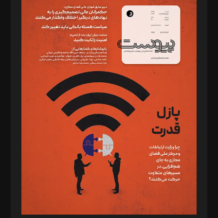
سردبیر: مهرک محمودی
دبیر تحریریه: میثم قاسمی
د‌بیر ناداستان: سمانه سمیع
د‌بیر خدمت و تجارت: ابوالفضل رجبی
د‌بیر حقوق فناوری: حسام‌الدین ایپکچی
د‌بیر پیوست جهان: مینا پاکدل
د‌بیر تحریریه آنلاین: بابک نقاش
تحریریه‌: مجتبی محمود‌ی، آرش برهمند، یسنا امان‌پور، سروش کرمیان،
مصطفی مسجدی آرانی، ابوالفضل رجبی، زهرا فکرانه، فائزه فتحی
رستمی،مصطفی باستان
ویرایش: نگار استاد‌‌آقا
طراح یونیفرم: مجید توکلی
فیلمبرداری و عکاسی: امیر شفیعی، مانی لطفی زاده
گرافیک و صفحه‌آرایی: سید‌سبحان‌علی ثابت
مد‌یر توسعه تجاری: کامبیز برید‌
امور مالی: شاپور رهبری، محمد‌ کاظمی‌نیا