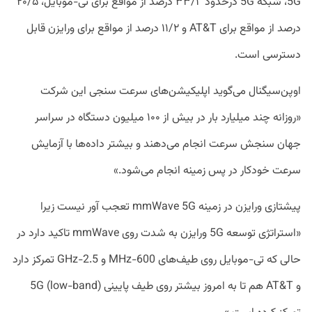
5G، شبکه 5G درحدود ۳۳/۱ درصد از مواقع برای تی‌-موبایل، ۲۰/۵
درصد از مواقع برای AT&T و ۱۱/۲ درصد از مواقع برای ورایزن قابل
دسترسی است.
اوپن‌سیگنال می‌گوید اپلیکیشن‌های سرعت سنجی این شرکت
«روزانه چند میلیارد بار در بیش از ۱۰۰ میلیون دستگاه در سراسر
جهان سنجش سرعت انجام می‌دهند و بیشتر داده‌ها با آزمایش
سرعت خودکار در پس زمینه انجام می‌شود.»
پیشتازی ورایزن در زمینه mmWave 5G تعجب آور نیست زیرا
«استراتژی توسعه 5G ورایزن به شدت روی mmWave تاکید دارد در
حالی که تی-موبایل روی طیف‌های 600-MHz و 2.5-GHz تمرکز دارد
و AT&T هم تا به امروز بیشتر روی طیف پایینی (low-band) 5G