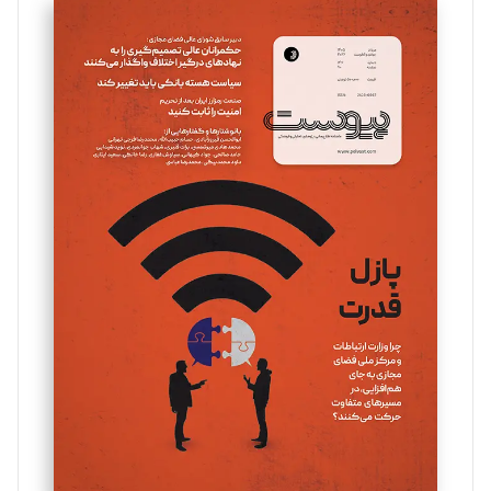
سروش کرمیان
تحریریه
مینا پاکدل
تحریریه
یسنا امان‌پور
تحریریه
ملینا جعفری
تحریریه
مصطفی مسجدی آرانی