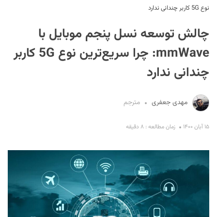
نوع 5G کاربر چندانی ندارد
چالش توسعه نسل پنجم موبایل با
mmWave: چرا سریع‌ترین نوع 5G کاربر
چندانی ندارد
S
مهدی جعفری
مترجم
۱۵ آبان ۱۴۰۰
زمان مطالعه : ۸ دقیقه