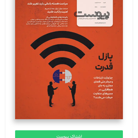
تحریریه
مینا پاکدل
تحریریه
یسنا امان‌پور
تحریریه
ملینا جعفری
تحریریه
مصطفی مسجدی آرانی
تحریریه
اشتراک پیوست