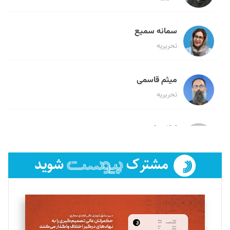
سمانه سمیع
تحریریه
میثم قاسمی
تحریریه
لیلا حنارود
تحریریه
فائزه فتحی رستمی
تحریریه
سروش کرمیان