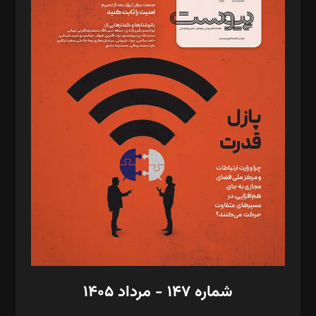
د‌بیر ناداستان: سمانه سمیع
د‌بیر خدمت و تجارت: ابوالفضل رجبی
د‌بیر حقوق فناوری: حسام‌الدین ایپکچی
د‌بیر پیوست جهان: مینا پاکدل
د‌بیر تحریریه آنلاین: بابک نقاش
تحریریه‌: مجتبی محمود‌ی، آرش برهمند، یسنا امان‌پور، سروش کرمیان،
مصطفی مسجدی آرانی، ابوالفضل رجبی، زهرا فکرانه، فائزه فتحی
رستمی،مصطفی باستان
ویرایش: نگار استاد‌‌آقا
طراح یونیفرم: مجید توکلی
فیلمبرداری و عکاسی: امیر شفیعی، مانی لطفی زاده
گرافیک و صفحه‌آرایی: سید‌سبحان‌علی ثابت
مد‌یر توسعه تجاری: کامبیز برید‌
امور مالی: شاپور رهبری، محمد‌ کاظمی‌نیا
امور اد‌اری: راضیه محمود‌ی
شماره ۱۴۷ - مرداد ۱۴۰۵
مرکز تماس: ۰۲۱۴۲۸۲۴۰۰۰