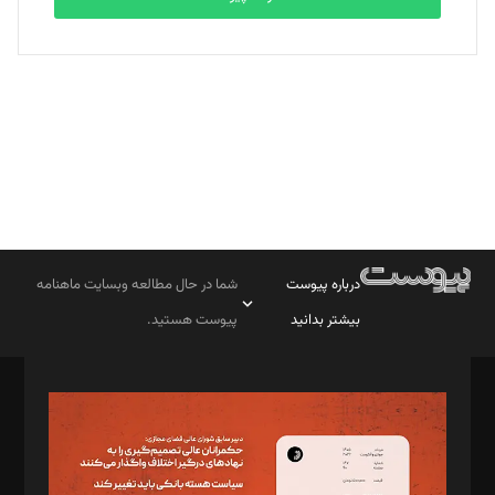
بابک نقاش
تحریریه
درباره پیوست
شما در حال مطالعه وبسایت ماهنامه
بیشتر بدانید
پیوست هستید.
صاحب امتیاز: موسسه پرسش (پویندگان راز ستاره شمال)
مدیر مسئول: محمدباقر اثنی‌عشری
سردبیر: مهرک محمودی
دبیر تحریریه: میثم قاسمی