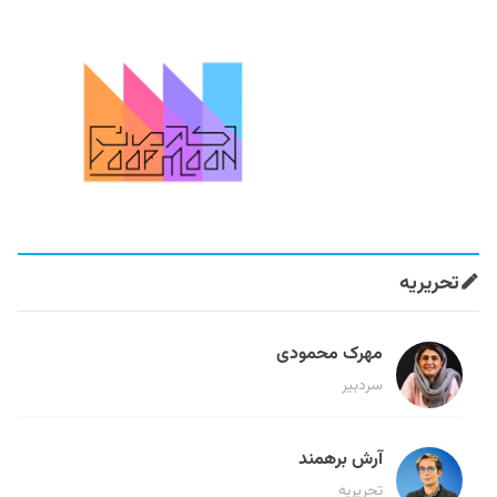
تحریریه
مهرک محمودی
سردبیر
آرش برهمند
تحریریه