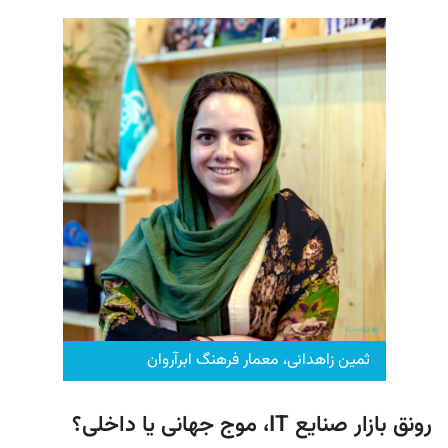
ثمین زاهدانی، معمار فرهنگ ابرآروان
رونق بازار صنایع IT،‌ موج جهانی یا داخلی؟