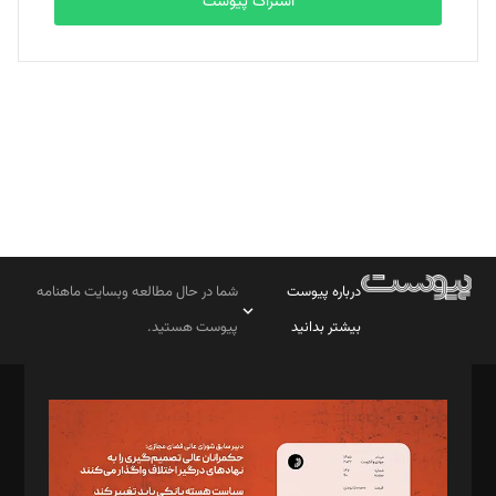
اشتراک پیوست
بابک نقاش
تحریریه
درباره پیوست
شما در حال مطالعه وبسایت ماهنامه
بیشتر بدانید
پیوست هستید.
صاحب امتیاز: موسسه پرسش (پویندگان راز ستاره شمال)
مدیر مسئول: محمدباقر اثنی‌عشری
سردبیر: مهرک محمودی
دبیر تحریریه: میثم قاسمی