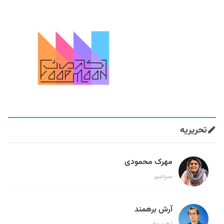
تحریریه
مهرک محمودی
سردبیر
آرش برهمند