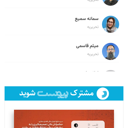
تحریریه
سمانه سمیع
تحریریه
میثم قاسمی
تحریریه
لیلا حنارود
تحریریه
فائزه فتحی رستمی
تحریریه
سروش کرمیان