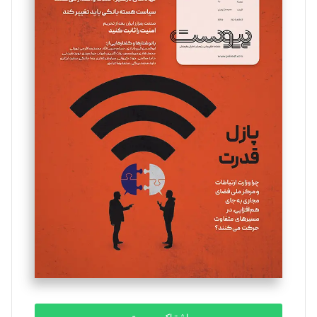
تحریریه
مینا پاکدل
تحریریه
یسنا امان‌پور
تحریریه
ملینا جعفری
تحریریه
مصطفی مسجدی آرانی
تحریریه