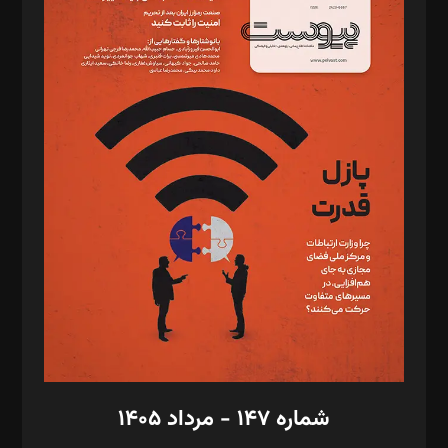
د‌بیر ناداستان: سمانه سمیع
د‌بیر خدمت و تجارت: ابوالفضل رجبی
د‌بیر حقوق فناوری: حسام‌الدین ایپکچی
د‌بیر پیوست جهان: مینا پاکدل
د‌بیر تحریریه آنلاین: بابک نقاش
تحریریه‌: مجتبی محمود‌ی، آرش برهمند، یسنا امان‌پور، سروش کرمیان،
مصطفی مسجدی آرانی، ابوالفضل رجبی، زهرا فکرانه، فائزه فتحی
رستمی،مصطفی باستان
ویرایش: نگار استاد‌‌آقا
طراح یونیفرم: مجید توکلی
فیلمبرداری و عکاسی: امیر شفیعی، مانی لطفی زاده
گرافیک و صفحه‌آرایی: سید‌سبحان‌علی ثابت
مد‌یر توسعه تجاری: کامبیز برید‌
امور مالی: شاپور رهبری، محمد‌ کاظمی‌نیا
امور اد‌اری: راضیه محمود‌ی
شماره ۱۴۷ - مرداد ۱۴۰۵
مرکز تماس: ۰۲۱۴۲۸۲۴۰۰۰