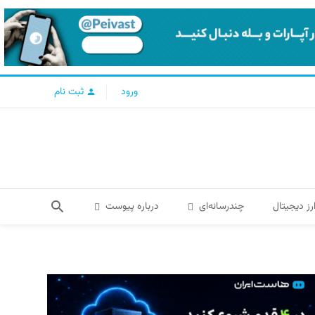
ورود
ثبت نام
رز دیجیتال
چندرسانه‌ای
درباره پیوست