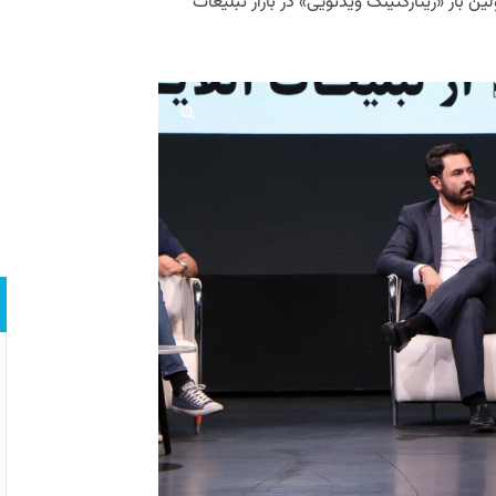
لین بار «ریتارگتینگ ویدئویی» در بازار تبلیغات