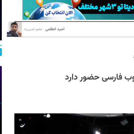
امید اعظمی
عضو تحریریه