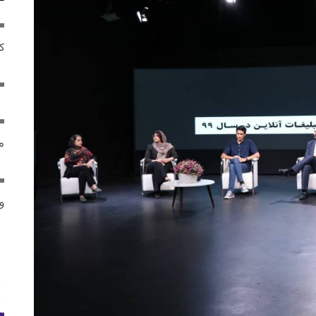
ک
م
و 