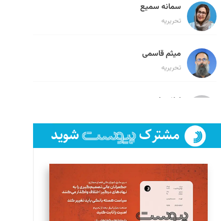
سمانه سمیع
تحریریه
میثم قاسمی
تحریریه
لیلا حنارود
تحریریه
فائزه فتحی رستمی
تحریریه
سروش کرمیان
تحریریه