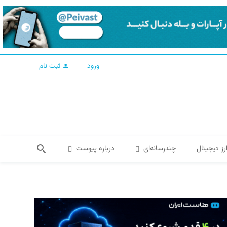
ورود
ثبت نام
رز دیجیتال
چندرسانه‌ای
درباره پیوست