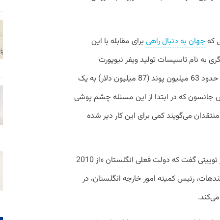
ی که
جهان به دنبال راهی
برای مقابله با این
ی به نام تاسیسات تولید ویفر نیوپورت‌
(Newport Wafer Fab) قرار است به قیمت حدود 63 میلیون پوند (87 میلیون دلار) به یک
س جانسون که در ابتدا از این مسئله چشم پوشی
منتقدان می‌گویند کمی برای این کار دیر شده
دامینیک کامینگز، مشاور سابق جانسون، در توییتی گفت که دولت فعلی انگلستان «از 2010
 تام تاگندهات، رئیس کمیته امور خارجه انگلستان، در
ی‌کند.