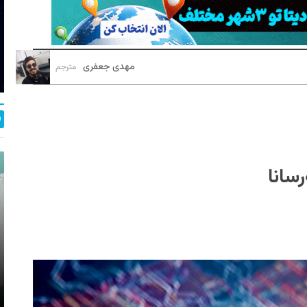
مهدی جعفری
مترجم
سانا