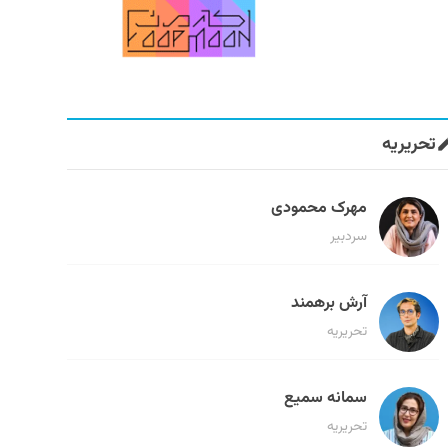
تحریریه
مهرک محمودی
سردبیر
آرش برهمند
تحریریه
سمانه سمیع
تحریریه