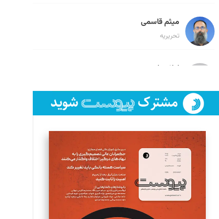
میثم قاسمی
تحریریه
لیلا حنارود
تحریریه
فائزه فتحی رستمی
تحریریه
سروش کرمیان
تحریریه
مینا پاکدل