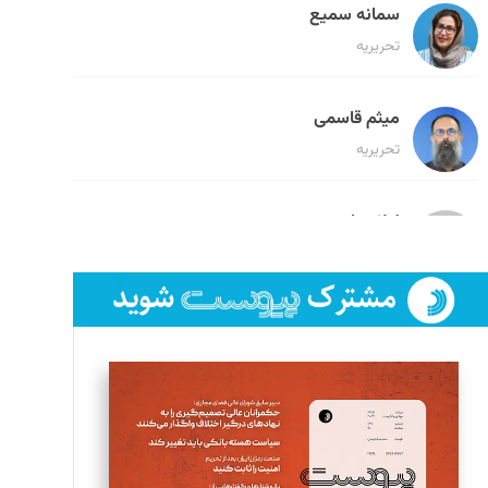
سمانه سمیع
تحریریه
میثم قاسمی
تحریریه
لیلا حنارود
تحریریه
فائزه فتحی رستمی
تحریریه
سروش کرمیان
تحریریه