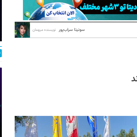
سونیتا سراب‌پور
نویسنده میهمان
د