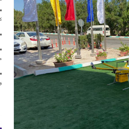
ک
م
و 