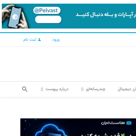
ورود
ثبت نام
رز دیجیتال
چندرسانه‌ای
درباره پیوست