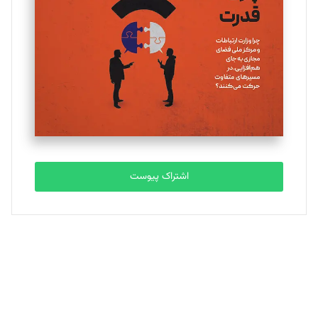
تحریریه
ملینا جعفری
تحریریه
مصطفی مسجدی آرانی
تحریریه
اشتراک پیوست
بابک نقاش
تحریریه