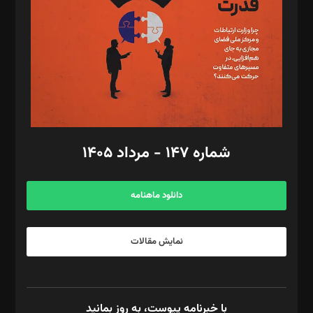
رستمی،مصطفی باستان
ویرایش: نگار استاد‌‌آقا
طراح یونیفرم: مجید توکلی
فیلمبرداری و عکاسی: امیر شفیعی، مانی لطفی زاده
گرافیک و صفحه‌آرایی: سید‌سبحان‌علی ثابت
مد‌یر توسعه تجاری: کامبیز برید‌
امور مالی: شاپور رهبری، محمد‌ کاظمی‌نیا
امور اد‌اری: راضیه محمود‌ی
شماره ۱۴۷ - مرداد ۱۴۰۵
مرکز تماس: ۰۲۱۴۲۸۲۴۰۰۰
آگهی و مشترکین: ۰۹۱۹۹۹۹۰۴۵۴
دانلود ماهنامه
نمایش مقالات
با خبرنامه پیوست، به روز بمانید