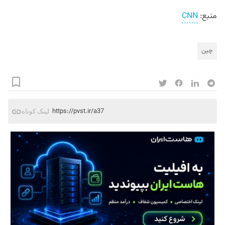
منبع:
CNN
چین
https://pvst.ir/a37
لینک کوتاه