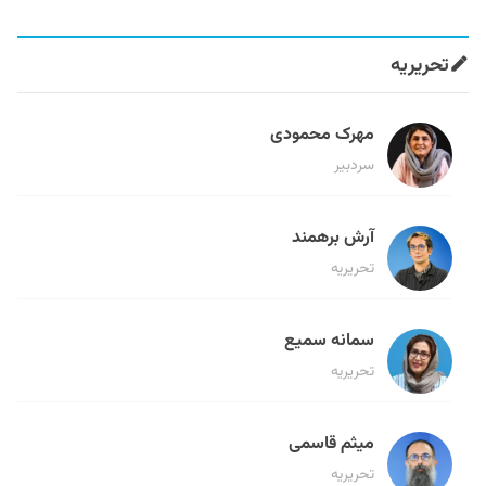
تحریریه
مهرک محمودی
سردبیر
آرش برهمند
تحریریه
سمانه سمیع
تحریریه
میثم قاسمی
تحریریه