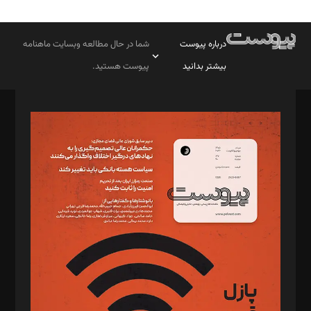
درباره پیوست
شما در حال مطالعه وبسایت ماهنامه
بیشتر بدانید
پیوست هستید.
صاحب امتیاز: موسسه پرسش (پویندگان راز ستاره شمال)
مدیر مسئول: محمدباقر اثنی‌عشری
سردبیر: مهرک محمودی
دبیر تحریریه: میثم قاسمی
د‌بیر ناداستان: سمانه سمیع
د‌بیر خدمت و تجارت: ابوالفضل رجبی
د‌بیر حقوق فناوری: حسام‌الدین ایپکچی
د‌بیر پیوست جهان: مینا پاکدل
د‌بیر تحریریه آنلاین: بابک نقاش
تحریریه‌: مجتبی محمود‌ی، آرش برهمند، یسنا امان‌پور، سروش کرمیان،
مصطفی مسجدی آرانی، ابوالفضل رجبی، زهرا فکرانه، فائزه فتحی