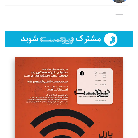
لیلا حنارود
تحریریه
فائزه فتحی رستمی
تحریریه
سروش کرمیان
تحریریه
مینا پاکدل
تحریریه
یسنا امان‌پور