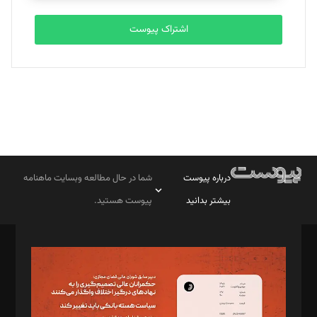
اشتراک پیوست
درباره پیوست
شما در حال مطالعه وبسایت ماهنامه
بیشتر بدانید
پیوست هستید.
صاحب امتیاز: موسسه پرسش (پویندگان راز ستاره شمال)
مدیر مسئول: محمدباقر اثنی‌عشری
سردبیر: مهرک محمودی
دبیر تحریریه: میثم قاسمی
د‌بیر ناداستان: سمانه سمیع