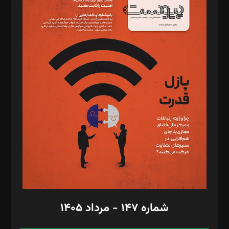
د‌بیر خدمت و تجارت: ابوالفضل رجبی
د‌بیر حقوق فناوری: حسام‌الدین ایپکچی
د‌بیر پیوست جهان: مینا پاکدل
د‌بیر تحریریه آنلاین: بابک نقاش
تحریریه‌: مجتبی محمود‌ی، آرش برهمند، یسنا امان‌پور، سروش کرمیان،
مصطفی مسجدی آرانی، ابوالفضل رجبی، زهرا فکرانه، فائزه فتحی
رستمی،مصطفی باستان
ویرایش: نگار استاد‌‌آقا
طراح یونیفرم: مجید توکلی
فیلمبرداری و عکاسی: امیر شفیعی، مانی لطفی زاده
گرافیک و صفحه‌آرایی: سید‌سبحان‌علی ثابت
مد‌یر توسعه تجاری: کامبیز برید‌
امور مالی: شاپور رهبری، محمد‌ کاظمی‌نیا
امور اد‌اری: راضیه محمود‌ی
شماره ۱۴۷ - مرداد ۱۴۰۵
مرکز تماس: ۰۲۱۴۲۸۲۴۰۰۰
آگهی و مشترکین: ۰۹۱۹۹۹۹۰۴۵۴