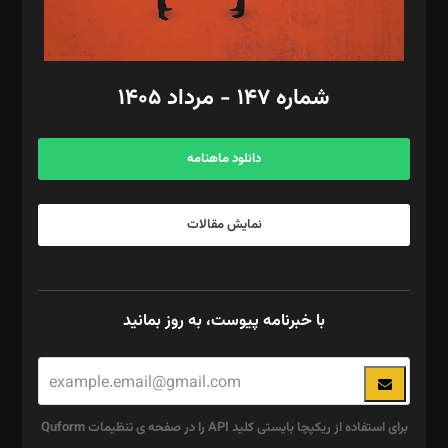
مد‌یر توسعه تجاری: کامبیز برید‌
امور مالی: شاپور رهبری، محمد‌ کاظمی‌نیا
امور اد‌اری: راضیه محمود‌ی
شماره ۱۴۷ - مرداد ۱۴۰۵
مرکز تماس: ۰۲۱۴۲۸۲۴۰۰۰
آگهی و مشترکین: ۰۹۱۹۹۹۹۰۴۵۴
دانلود ماهنامه
نمایش مقالات
با خبرنامه پیوست، به روز بمانید
برای استفاده از ریکپچا بایستی کلید API را در صفحه ی تنظیمات Quform