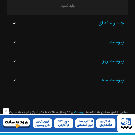
وارد کنید.
این
چند رسانه ای
قسمت
پیوست
نباید
خالی
پیوست روز
رها
شود.
پیوست ماه
x
تمامی حقوق متعلق به ماهنامه
پیوست
بوده و نقل مقالات با ذکر منبع و لینک به سایت
ماهنامه آزاد است