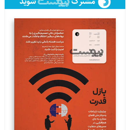
فائزه فتحی رستمی
تحریریه
سروش کرمیان
تحریریه
مینا پاکدل
تحریریه
یسنا امان‌پور
تحریریه
ملینا جعفری
تحریریه