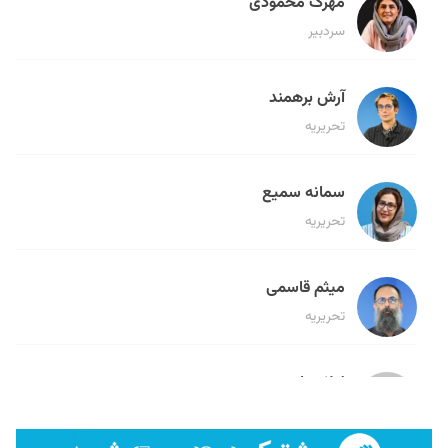
مهرک محمودی
سردبیر
آرش برهمند
تحریریه
سمانه سمیع
تحریریه
میثم قاسمی
تحریریه
لیلا حنارود
تحریریه