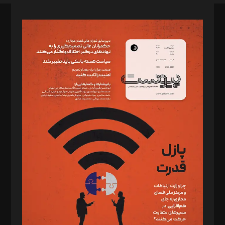
صاحب امتیاز: موسسه پرسش (پویندگان راز ستاره شمال)
مدیر مسئول: محمدباقر اثنی‌عشری
سردبیر: مهرک محمودی
دبیر تحریریه: میثم قاسمی
د‌بیر ناداستان: سمانه سمیع
د‌بیر خدمت و تجارت: ابوالفضل رجبی
د‌بیر حقوق فناوری: حسام‌الدین ایپکچی
د‌بیر پیوست جهان: مینا پاکدل
د‌بیر تحریریه آنلاین: بابک نقاش
تحریریه‌: مجتبی محمود‌ی، آرش برهمند، یسنا امان‌پور، سروش کرمیان،
مصطفی مسجدی آرانی، ابوالفضل رجبی، زهرا فکرانه، فائزه فتحی
رستمی،مصطفی باستان
ویرایش: نگار استاد‌‌آقا
طراح یونیفرم: مجید توکلی
فیلمبرداری و عکاسی: امیر شفیعی، مانی لطفی زاده
گرافیک و صفحه‌آرایی: سید‌سبحان‌علی ثابت