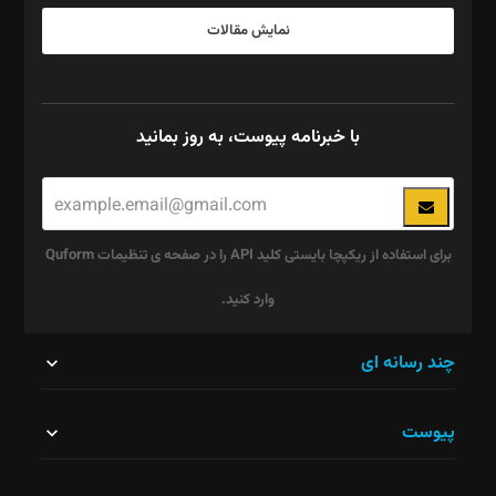
نمایش مقالات
با خبرنامه پیوست، به روز بمانید
برای استفاده از ریکپچا بایستی کلید API را در صفحه ی تنظیمات Quform
وارد کنید.
این
چند رسانه ای
قسمت
پیوست
نباید
خالی