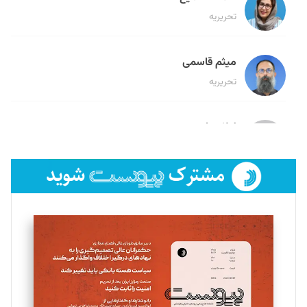
تحریریه
میثم قاسمی
تحریریه
لیلا حنارود
تحریریه
فائزه فتحی رستمی
تحریریه
سروش کرمیان
تحریریه