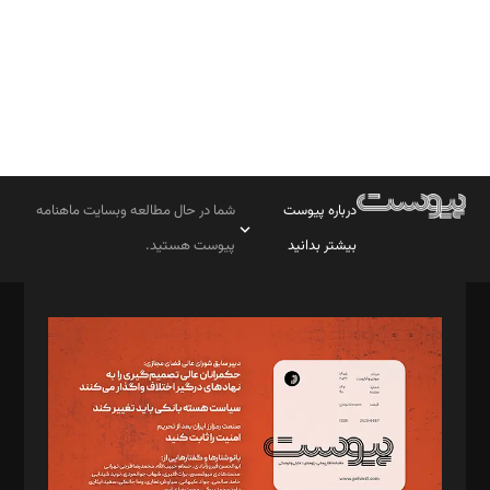
درباره پیوست
شما در حال مطالعه وبسایت ماهنامه
بیشتر بدانید
پیوست هستید.
صاحب امتیاز: موسسه پرسش (پویندگان راز ستاره شمال)
مدیر مسئول: محمدباقر اثنی‌عشری
سردبیر: مهرک محمودی
دبیر تحریریه: میثم قاسمی
د‌بیر ناداستان: سمانه سمیع
د‌بیر خدمت و تجارت: ابوالفضل رجبی
د‌بیر حقوق فناوری: حسام‌الدین ایپکچی