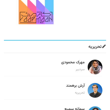
تحریریه
مهرک محمودی
سردبیر
آرش برهمند
تحریریه
سمانه سمیع