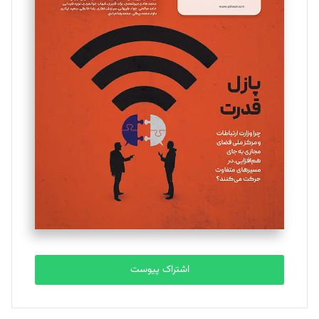
مینا پاکدل
تحریریه
یسنا امان‌پور
تحریریه
ملینا جعفری
تحریریه
مصطفی مسجدی آرانی
تحریریه
اشتراک پیوست
بابک نقاش
تحریریه