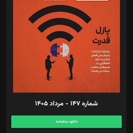
د‌بیر پیوست جهان: مینا پاکدل
د‌بیر تحریریه آنلاین: بابک نقاش
تحریریه‌: مجتبی محمود‌ی، آرش برهمند، یسنا امان‌پور، سروش کرمیان،
مصطفی مسجدی آرانی، ابوالفضل رجبی، زهرا فکرانه، فائزه فتحی
رستمی،مصطفی باستان
ویرایش: نگار استاد‌‌آقا
طراح یونیفرم: مجید توکلی
فیلمبرداری و عکاسی: امیر شفیعی، مانی لطفی زاده
گرافیک و صفحه‌آرایی: سید‌سبحان‌علی ثابت
مد‌یر توسعه تجاری: کامبیز برید‌
امور مالی: شاپور رهبری، محمد‌ کاظمی‌نیا
امور اد‌اری: راضیه محمود‌ی
شماره ۱۴۷ - مرداد ۱۴۰۵
مرکز تماس: ۰۲۱۴۲۸۲۴۰۰۰
آگهی و مشترکین: ۰۹۱۹۹۹۹۰۴۵۴
دانلود ماهنامه