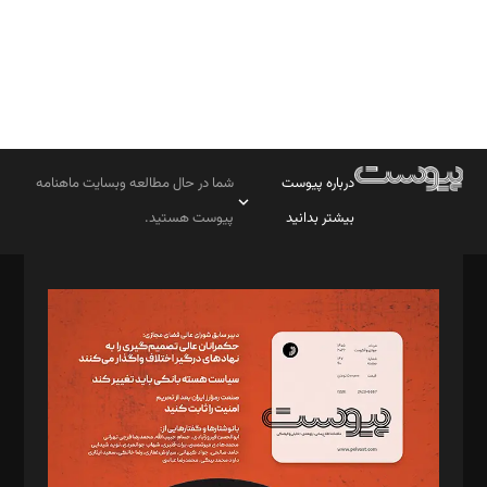
درباره پیوست
شما در حال مطالعه وبسایت ماهنامه
بیشتر بدانید
پیوست هستید.
صاحب امتیاز: موسسه پرسش (پویندگان راز ستاره شمال)
مدیر مسئول: محمدباقر اثنی‌عشری
سردبیر: مهرک محمودی
دبیر تحریریه: میثم قاسمی
د‌بیر ناداستان: سمانه سمیع
د‌بیر خدمت و تجارت: ابوالفضل رجبی
د‌بیر حقوق فناوری: حسام‌الدین ایپکچی
د‌بیر پیوست جهان: مینا پاکدل