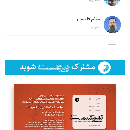
تحریریه
میثم قاسمی
تحریریه
لیلا حنارود
تحریریه
فائزه فتحی رستمی
تحریریه
سروش کرمیان
تحریریه
مینا پاکدل