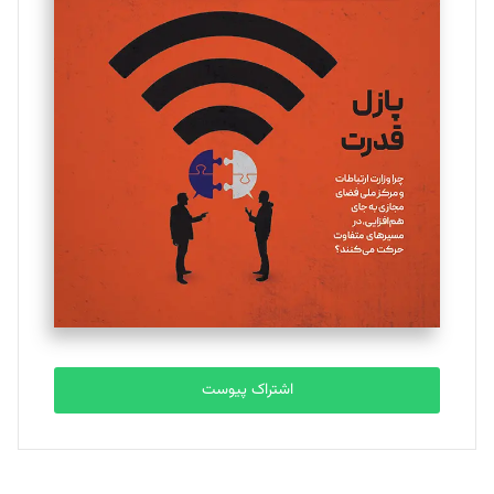
تحریریه
یسنا امان‌پور
تحریریه
ملینا جعفری
تحریریه
مصطفی مسجدی آرانی
تحریریه
اشتراک پیوست
بابک نقاش
تحریریه