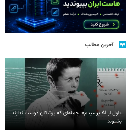
آخرین مطالب
«اول از AI پرسیدم»؛ جمله‌ای که پزشکان دوست ندارند
بشنوند