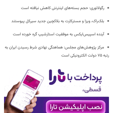
رگولاتوری: حجم بسته‌های اینترنتی کاهش نیافته است
بلک‌راک، ویزا و مسترکارت به بلاکچین جدید سیرکل پیوستند
آینده اسپیس‌ایکس به موفقیت استارشیپ گره خورده است
مرکز پژوهش‌های مجلس: هماهنگی نهادی شرط رسیدن ایران به
رتبه ۷۵ دولت الکترونیکی است