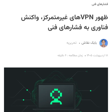
فشارهای فنی
ظهور VPNهای غیرمتمرکز، واکنش
فناوری به فشارهای فنی
بابک نقاش
تحریریه
S
۱۸ اردیبهشت ۱۴۰۵
زمان مطالعه : ۶ دقیقه