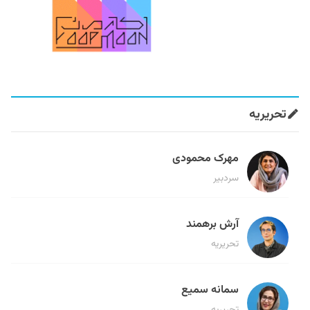
تحریریه
مهرک محمودی
سردبیر
آرش برهمند
تحریریه
سمانه سمیع