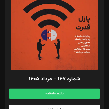
د‌بیر تحریریه آنلاین: بابک نقاش
تحریریه‌: مجتبی محمود‌ی، آرش برهمند، یسنا امان‌پور، سروش کرمیان،
مصطفی مسجدی آرانی، ابوالفضل رجبی، زهرا فکرانه، فائزه فتحی
رستمی،مصطفی باستان
ویرایش: نگار استاد‌‌آقا
طراح یونیفرم: مجید توکلی
فیلمبرداری و عکاسی: امیر شفیعی، مانی لطفی زاده
گرافیک و صفحه‌آرایی: سید‌سبحان‌علی ثابت
مد‌یر توسعه تجاری: کامبیز برید‌
امور مالی: شاپور رهبری، محمد‌ کاظمی‌نیا
امور اد‌اری: راضیه محمود‌ی
شماره ۱۴۷ - مرداد ۱۴۰۵
مرکز تماس: ۰۲۱۴۲۸۲۴۰۰۰
آگهی و مشترکین: ۰۹۱۹۹۹۹۰۴۵۴
دانلود ماهنامه