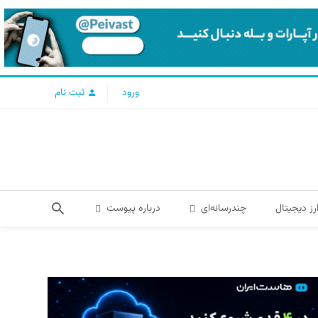
ورود
ثبت نام
رز دیجیتال
چندرسانه‌ای
درباره پیوست