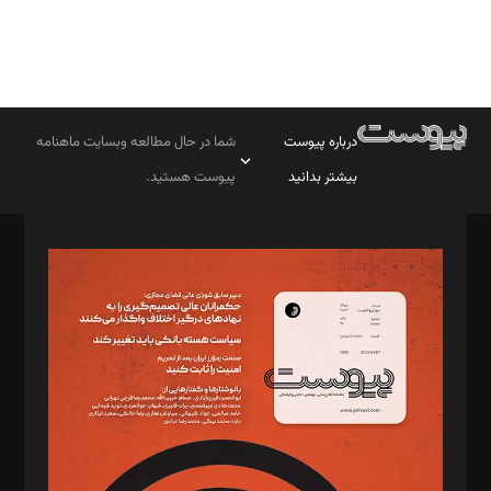
درباره پیوست
شما در حال مطالعه وبسایت ماهنامه
بیشتر بدانید
پیوست هستید.
صاحب امتیاز: موسسه پرسش (پویندگان راز ستاره شمال)
مدیر مسئول: محمدباقر اثنی‌عشری
سردبیر: مهرک محمودی
دبیر تحریریه: میثم قاسمی
د‌بیر ناداستان: سمانه سمیع
د‌بیر خدمت و تجارت: ابوالفضل رجبی
د‌بیر حقوق فناوری: حسام‌الدین ایپکچی
د‌بیر پیوست جهان: مینا پاکدل
د‌بیر تحریریه آنلاین: بابک نقاش