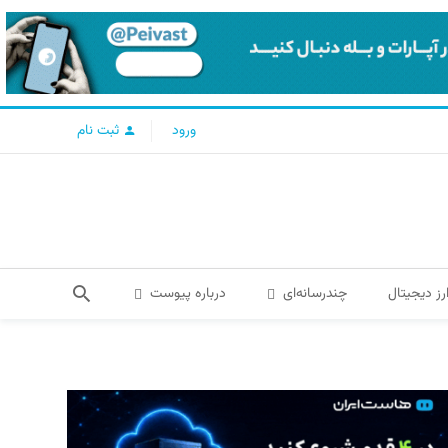
ورود
ثبت نام
رز دیجیتال
چندرسانه‌ای
درباره پیوست