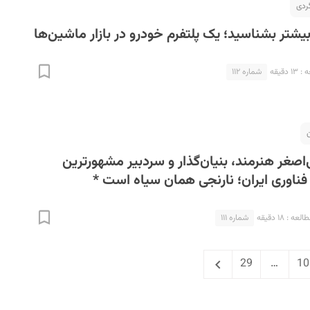
ردی
بیشتر بشناسید؛ یک پلتفرم خودرو در بازار ماشین‌ها
دقیقه
شماره ۱۱۲
لی‌اصغر هنرمند، بنیان‌گذار و سردبیر مشهورترین
اوری ایران؛ نارنجی همان سیاه است *
ه : ۱۸ دقیقه
شماره ۱۱۱
Next
Page
Page
P
29
…
10