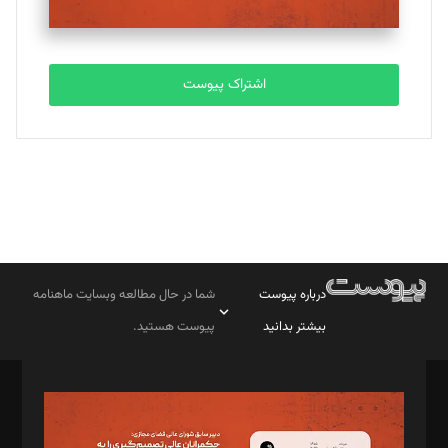
اشتراک پیوست
درباره پیوست
شما در حال مطالعه وبسایت ماهنامه
بیشتر بدانید
پیوست هستید.
صاحب امتیاز: موسسه پرسش (پویندگان راز ستاره شمال)
مدیر مسئول: محمدباقر اثنی‌عشری
سردبیر: مهرک محمودی