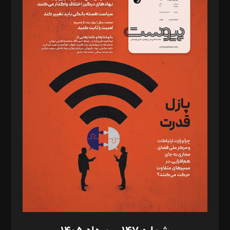
دبیر تحریریه: میثم قاسمی
د‌بیر ناداستان: سمانه سمیع
د‌بیر خدمت و تجارت: ابوالفضل رجبی
د‌بیر حقوق فناوری: حسام‌الدین ایپکچی
د‌بیر پیوست جهان: مینا پاکدل
د‌بیر تحریریه آنلاین: بابک نقاش
تحریریه‌: مجتبی محمود‌ی، آرش برهمند، یسنا امان‌پور، سروش کرمیان،
مصطفی مسجدی آرانی، ابوالفضل رجبی، زهرا فکرانه، فائزه فتحی
رستمی،مصطفی باستان
ویرایش: نگار استاد‌‌آقا
طراح یونیفرم: مجید توکلی
فیلمبرداری و عکاسی: امیر شفیعی، مانی لطفی زاده
گرافیک و صفحه‌آرایی: سید‌سبحان‌علی ثابت
مد‌یر توسعه تجاری: کامبیز برید‌
امور مالی: شاپور رهبری، محمد‌ کاظمی‌نیا
امور اد‌اری: راضیه محمود‌ی