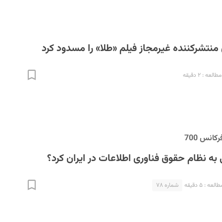
منتشرکننده غیرمجاز فیلم «طلا» را مسدود کرد
لعه : ۲ دقیقه
رکانس 700
به نظام حقوق فناوری اطلاعات در ایران کرد؟
عه : ۵ دقیقه
شماره ۷۸