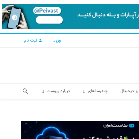
ورود
ثبت نام
رز دیجیتال
چندرسانه‌ای
درباره پیوست