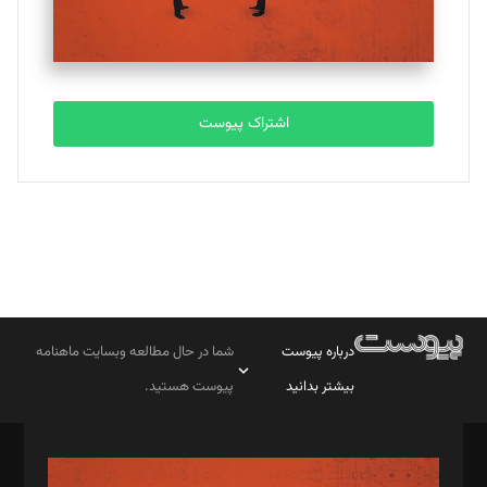
اشتراک پیوست
درباره پیوست
شما در حال مطالعه وبسایت ماهنامه
بیشتر بدانید
پیوست هستید.
صاحب امتیاز: موسسه پرسش (پویندگان راز ستاره شمال)
مدیر مسئول: محمدباقر اثنی‌عشری