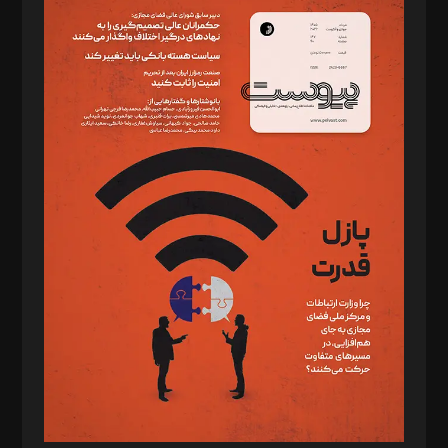
سردبیر: مهرک محمودی
دبیر تحریریه: میثم قاسمی
د‌بیر ناداستان: سمانه سمیع
د‌بیر خدمت و تجارت: ابوالفضل رجبی
د‌بیر حقوق فناوری: حسام‌الدین ایپکچی
د‌بیر پیوست جهان: مینا پاکدل
د‌بیر تحریریه آنلاین: بابک نقاش
تحریریه‌: مجتبی محمود‌ی، آرش برهمند، یسنا امان‌پور، سروش کرمیان،
مصطفی مسجدی آرانی، ابوالفضل رجبی، زهرا فکرانه، فائزه فتحی
رستمی،مصطفی باستان
ویرایش: نگار استاد‌‌آقا
طراح یونیفرم: مجید توکلی
فیلمبرداری و عکاسی: امیر شفیعی، مانی لطفی زاده
گرافیک و صفحه‌آرایی: سید‌سبحان‌علی ثابت
مد‌یر توسعه تجاری: کامبیز برید‌
امور مالی: شاپور رهبری، محمد‌ کاظمی‌نیا