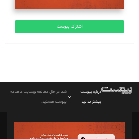
اشتراک پیوست
درباره پیوست
شما در حال مطالعه وبسایت ماهنامه
بیشتر بدانید
پیوست هستید.
صاحب امتیاز: موسسه پرسش (پویندگان راز ستاره شمال)
مدیر مسئول: محمدباقر اثنی‌عشری
سردبیر: مهرک محمودی