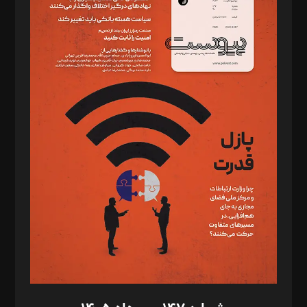
دبیر تحریریه: میثم قاسمی
د‌بیر ناداستان: سمانه سمیع
د‌بیر خدمت و تجارت: ابوالفضل رجبی
د‌بیر حقوق فناوری: حسام‌الدین ایپکچی
د‌بیر پیوست جهان: مینا پاکدل
د‌بیر تحریریه آنلاین: بابک نقاش
تحریریه‌: مجتبی محمود‌ی، آرش برهمند، یسنا امان‌پور، سروش کرمیان،
مصطفی مسجدی آرانی، ابوالفضل رجبی، زهرا فکرانه، فائزه فتحی
رستمی،مصطفی باستان
ویرایش: نگار استاد‌‌آقا
طراح یونیفرم: مجید توکلی
فیلمبرداری و عکاسی: امیر شفیعی، مانی لطفی زاده
گرافیک و صفحه‌آرایی: سید‌سبحان‌علی ثابت
مد‌یر توسعه تجاری: کامبیز برید‌
امور مالی: شاپور رهبری، محمد‌ کاظمی‌نیا
امور اد‌اری: راضیه محمود‌ی