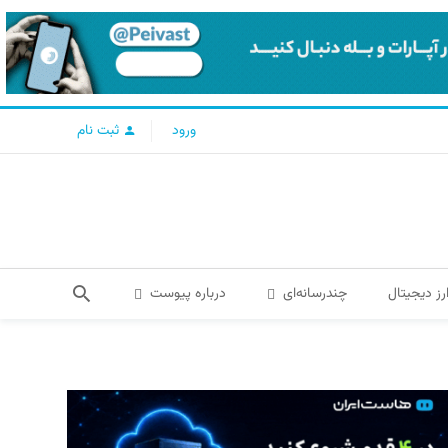
ورود
ثبت نام
رز دیجیتال
چندرسانه‌ای
درباره پیوست