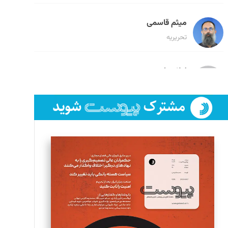
میثم قاسمی
تحریریه
لیلا حنارود
تحریریه
فائزه فتحی رستمی
تحریریه
سروش کرمیان
تحریریه
مینا پاکدل