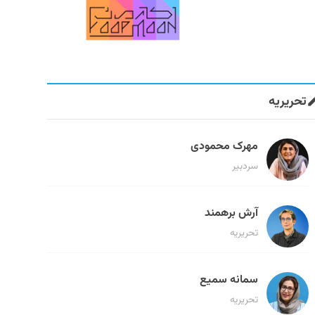
تحریریه
مهرک محمودی
سردبیر
آرش برهمند
تحریریه
سمانه سمیع
تحریریه