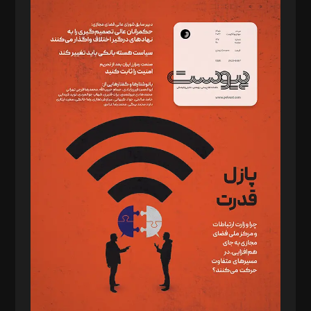
مدیر مسئول: محمدباقر اثنی‌عشری
سردبیر: مهرک محمودی
دبیر تحریریه: میثم قاسمی
د‌بیر ناداستان: سمانه سمیع
د‌بیر خدمت و تجارت: ابوالفضل رجبی
د‌بیر حقوق فناوری: حسام‌الدین ایپکچی
د‌بیر پیوست جهان: مینا پاکدل
د‌بیر تحریریه آنلاین: بابک نقاش
تحریریه‌: مجتبی محمود‌ی، آرش برهمند، یسنا امان‌پور، سروش کرمیان،
مصطفی مسجدی آرانی، ابوالفضل رجبی، زهرا فکرانه، فائزه فتحی
رستمی،مصطفی باستان
ویرایش: نگار استاد‌‌آقا
طراح یونیفرم: مجید توکلی
فیلمبرداری و عکاسی: امیر شفیعی، مانی لطفی زاده
گرافیک و صفحه‌آرایی: سید‌سبحان‌علی ثابت
مد‌یر توسعه تجاری: کامبیز برید‌