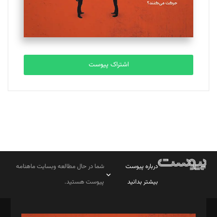
اشتراک پیوست
درباره پیوست
شما در حال مطالعه وبسایت ماهنامه
بیشتر بدانید
پیوست هستید.
صاحب امتیاز: موسسه پرسش (پویندگان راز ستاره شمال)