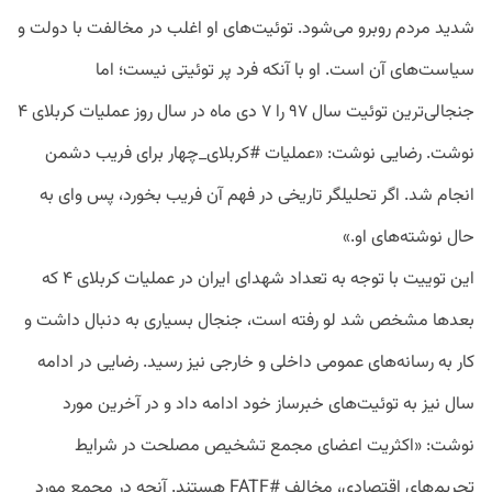
شدید
مردم
روبرو
می
شود
.
توئیت
های
او
اغلب
در
مخالفت
با
دولت
و
سیاست
های
آن
است
.
او
با
آنکه
فرد
پر توئیتی
نیست؛
اما
جنجالی
ترین
توئیت
سال
۹۷
را
۷
دی
ماه
در
سال
روز
عملیات
کربلای
۴
نوشت
.
رضایی
نوشت
: «
عملیات
#
کربلای
_
چهار
برای
فریب
دشمن
انجام
شد
.
اگر
تحلیلگر
تاریخی
در
فهم
آن
فریب
بخورد،
پس
وای
به
حال
نوشته
های
او
.»
این
توییت
با
توجه
به
تعداد
شهدای
ایران
در
عملیات
کربلای
۴
که
بعدها
مشخص
شد
لو
رفته
است،
جنجال
بسیاری
به
دنبال
داشت
و
کار
به
رسانه
های
عمومی
داخلی
و
خارجی
نیز
رسید
.
رضایی
در
ادامه
سال
نیز
به
توئیت
های
خبرساز
خود
ادامه
داد
و
در
آخرین
مورد
نوشت
: «
اکثریت
اعضای
مجمع
تشخیص
مصلحت
در
شرایط
تحریم
های
اقتصادی،
مخالف
#
FATF
هستند
.
آنچه
در
مجمع
مورد