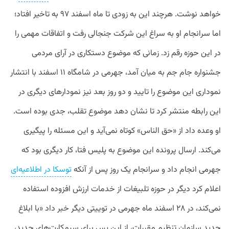
خواهد
نوشت
.
هرچند
این
به
زودی
تا
ماه
اسفند
۹۷
به
تاخیر
افتاد؛
اما
سرانجام
او
به
سراغ
این
شرکت
جنجالی
رفت
و
اتفاقات
مهمی
را
در
این
حوزه
رقم
زد
.
زمانی
که
موضوع
دستکاری
در
آرای
مردمی
جشنواره
جام
جم
به
میان
آمد،
جهرمی
در
شامگاه
۱۱
اسفند
با
انتشار
نموداری
این
موضوع
را
تایید
و
دو
روز
بعد
نیز
نمودارهای
دیگری
در
این
رابطه
منتشر
کرد
تا
نشان
دهد
موضوع
تقلب،
جدی
بوده
است
.
او
وعده
داد
از
«
حق
الناس
»
کوتاه
نمی
آید
و
این
مسئله
را
پیگیری
می
کند
.
ارسال
پرونده
این
موضوع
به
پلیس
فتا،
کار
دیگری
بود
که
جهرمی
انجام
داد
و
سرانجام
یک
روز
پس
از
آنکه
توسکا
در
اطلاعیه
ای
اعلام
کرد
دیگر
در
حوزه
تلبیغات
از
خدمات
ارزش
افزوده
استفاده
نمی
کند،
در
۲۸
اسفند
ماه
جهرمی
در
توییتی
دیگر
خبر
داد
«
با
ابلاغ
جدید
سازمان
تنظیم
مقررات،
از
این
پس
برای
سیم
کارت
های
جدید،