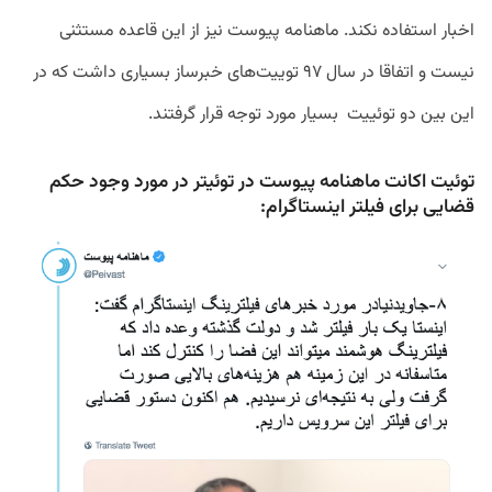
اخبار استفاده نکند
.
ماهنامه
پیوست
نیز
از
این
قاعده
مستثنی
نیست
و
اتفاقا
در
سال
۹۷
توییت
های
خبرساز
بسیاری
داشت
که
در
این
بین
دو
توئییت
بسیار
مورد
توجه
قرار
گرفتند
.
توئیت اکانت ماهنامه پیوست در توئیتر در مورد وجود حکم
قضایی برای فیلتر اینستاگرام: