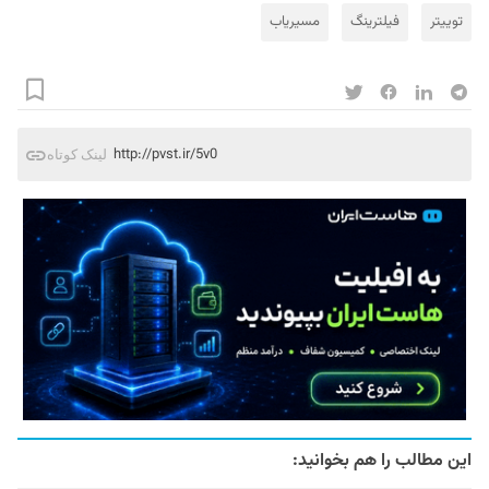
توییتر
فیلترینگ
مسیریاب
http://pvst.ir/5v0
لینک کوتاه
این مطالب را هم بخوانید: