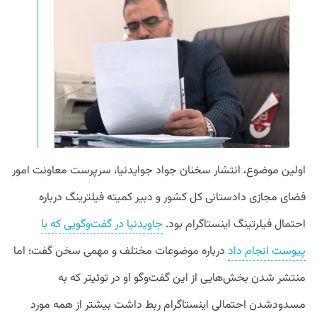
اولین
موضوع،
انتشار
سخنان
جواد
جوایدنیا،
سرپرست
معاونت
امور
فضای
مجازی
دادستانی
کل
کشور
و
دبیر
کمیته
فیلترینگ
درباره
احتمال
فیلرتینگ
اینستاگرام
بود
.
جاویدنیا
در
گفت
وگویی
که
با
پیوست
انجام
داد
درباره
موضوعات
مختلف
و
مهمی
سخن
گفت؛
اما
منتشر
شدن
بخش
هایی
از
این
گفت
وگو
او
در
توئیتر
که
به
مسدودشدن
احتمالی
اینستاگرام
ربط
داشت
بیشتر
از
همه
مورد