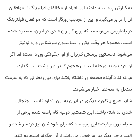
به
گزارش
پیوست،
دامنه
این
افراد
از
مخالفان
فیلترینگ
تا
موافقان
آن
را
در
بر
می
گیرد
و
این
از
عجایب
روزگار
است
که
موافقان
فیلترینگ
در
پلتفورمی
می
نویسند
که
برای
کاربران
عادی
در
ایران،
مسدود
شده
است
.
معمولا
هر
وقت
یکی
از
سیاسیون
سرشناس
وارد
توئیتر
می
شود،
نخستین
پرسش
کاربران
از
او،
چگونگی
ورود
است؛
اما
اگر
آن
فرد
بتواند
مرحله
ابتدایی
هجوم
کاربران
را
پشت
سر
بگذارد،
می
تواند
درآینده
صفحه
ای
داشته
باشد
برای
بیان
نظراتی
که
به
سرعت
تبدیل
به
سرخط
اخبار
می
شوند
.
شاید
هیچ
پلتفورم
دیگری
در
ایران
به
این
اندازه
قابلیت
جنجالی
شدن
نداشته
باشد
.
این
شمشیر
دولبه
گاه
باعث
شده
برخی
از
سیاسیون
توئیت
هایی
بنویسند
که
برای
خودشان
نیز
دردسر
شده
و
البته
برخی
دیگر
نیز
به
خوبی
می
دانند
از
آن
چگونه
استفاده
کنند
.