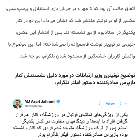
اتفاق
جالب
آن
بود
که
۵
مهر
و
در
جریان
بازی
استقلال
و
پرسپولیس،
عکسی
از
او
در
توئیتر منتشر
شد
که
نشان
می
داد
این
دو
در
کنار
یکدیگر
در
استادیوم
آزادی
نشسته
اند
.
پس
از
انتشار
این
عکس،
جهرمی
در
توییتر
نوشت
قاسم
زاده
را
نمی
شناخته؛
اما
این
موضوع
با
واکنش
کاربران
خشمگین
از
مسدود
شدن
تلگرام،
مواجه
شد
.
توضیح توئیتری وزیر ارتباطات در مورد دلیل نشستنش کنار
بازپرس صادرکننده دستور فیلتر تلگرام: