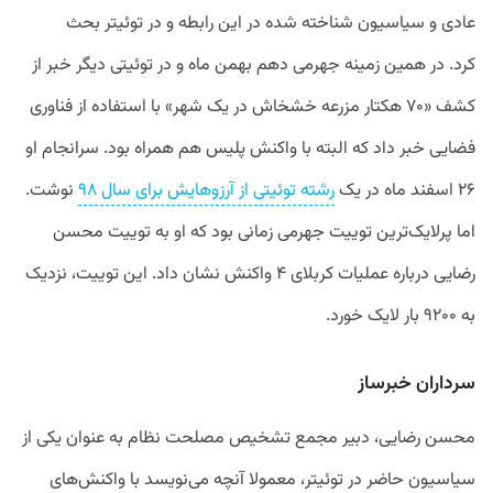
عادی
و
سیاسیون
شناخته
شده
در
این
رابطه
و
در
توئیتر
بحث
کرد
.
در
همین
زمینه
جهرمی
دهم
بهمن
ماه
و
در
توئیتی
دیگر
خبر
از
کشف
«
۷۰
هکتار
مزرعه
خشخاش
در
یک
شهر
»
با
استفاده
از
فناوری
فضایی
خبر
داد
که
البته
با
واکنش
پلیس
هم
همراه
بود
.
سرانجام
او
۲۶
اسفند
ماه
در
یک
رشته
توئیتی
از
آرزوهایش
برای
سال
۹۸
نوشت
.
اما
پرلایک
ترین
توییت
جهرمی
زمانی
بود
که
او
به
توییت
محسن
رضایی
درباره
عملیات
کربلای
۴
واکنش
نشان
داد
.
این
توییت،
نزدیک
به
۹۲۰۰
بار
لایک
خورد
.
سرداران
خبرساز
محسن
رضایی،
دبیر
مجمع
تشخیص
مصلحت
نظام
به
عنوان
یکی
از
سیاسیون
حاضر
در
توئیتر،
معمولا
آنچه
می
نویسد
با
واکنش
های