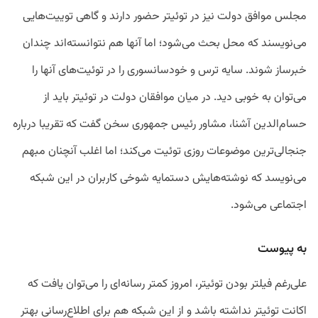
مجلس
موافق
دولت
نیز
در
توئیتر
حضور
دارند
و
گاهی
توییت
هایی
می
نویسند
که
محل
بحث
می
شود؛
اما
آنها
هم
نتوانسته
اند
چندان
خبرساز
شوند
.
سایه
ترس
و
خودسانسوری
را
در
توئیت
های
آنها
را
می
توان
به
خوبی
دید
.
در
میان
موافقان
دولت
در توئیتر
باید
از
حسام
الدین
آشنا،
مشاور
رئیس
جمهوری
سخن
گفت
که
تقریبا
درباره
جنجالی
ترین
موضوعات
روزی
توئیت
می
کند؛
اما
اغلب
آنچنان
مبهم
می
نویسد
که
نوشته
هایش
دستمایه
شوخی
کاربران
در این شبکه
اجتماعی
می
شود
.
به
پیوست
علی
رغم
فیلتر
بودن
توئیتر،
امروز
کمتر
رسانه
ای
را
می
توان
یافت
که
اکانت
توئیتر
نداشته
باشد و از این شبکه هم برای اطلاع‌رسانی بهتر