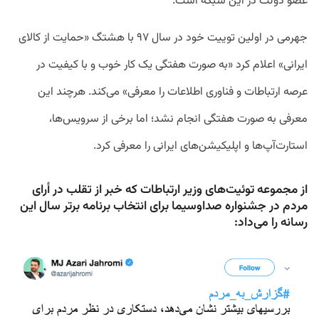
عضو
دولت
در
این
شبکه
است
.
جهرمی
در
اولین
توییت
خود
در
سال
۹۷
با
هشتگ
«
حمایت
از
کالای
ایرانی
»
اعلام
کرد
«
به
صورت
هفتگی
یک
کار
خوب
و
با
کیفیت
در
عرصه
ارتباطات
و
فناوری
اطلاعات
را
معرفی
»
می
کند
.
هرچند
این
معرفی
به
صورت
هفتگی
انجام
نشد؛
اما
برخی
از
سرویس
ها،
استارت
آپ
ها
و
اپلیکیشن
های
ایرانی
را
معرفی
کرد
.
از مجموعه‌ توئیت‌های وزیر ارتباطات که خبر از تقلب در أرای
مردم در جشنواره صداو‌سیما برای انتخاب برنامه برتر سال این
رسانه را می‌داد: