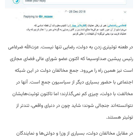
در
طعنه
توئیتری
زدن
به
دولت،
رضایی
تنها
نیست
.
عزت
الله
ضر
غامی
رئیس
پیشین
صداوسیما
که
اکنون
عضو
شورای
عالی
فضای
مجازی
است
نیز
همین
راه
را
می
رود
.
جمع
مخالفان
دولت
در
این
شبکه
اجتماعی
با
حضور
بسیاری
دیگر
از
سیاسیون
جمع
است
.
آنها
در
مخالفت
با
دولت،
چیزی
کم
نمی
گذارند؛
اما
تاکنون توئیت‌هایشان
نتوانسته
اند
جنجالی
شوند؛
شاید
چون
در
دنیای
واقعی،
تندتر
از
توئیتر
هستند
.
در
مقابل
مخالفان
دولت،
بسیاری
از
وزرا
و
دولتی
ها
و
نمایندگان