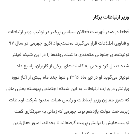
وزیر
ارتباطات
پرکار
قطعا
در
صدر
فهرست
فعالان
سیاسی
پرخبر
در
توئیتر،
وزیر
ارتباطات
و
فناوری
اطلاعات
قرار
می
گیرد
.
محمدجواد
آذری
جهرمی
در
سال
۹۷
توئیت
های
جنجالی
متعددی
داشت
.
روندها
را
در این شبکه فیلتر
شده
دنبال
کرد
و
حتی
به
کامنت
های
برخی
از
کاربران،
پاسخ
داد
.
توئیتر
می
گوید
او
در
تیر
ماه
۱۳۹۶
و
تنها
چند
ماه
پیش
از
آغاز
دوره
وزارتش در وزارت ارتباطات
به
این
شبکه
اجتماعی
پیوسته
یعنی
زمانی
که
هنوز
معاون
وزیر
ارتباطات
و
رئیس
هیات
مدیره
شرکت
ارتباطات
زیرساخت
دولت
یازدهم
بود
.
جهرمی
که
زمانی
به
خبرنگاری
گفت
توییت
هایش
را
برایش
پرینت
گرفته
اند
تا
بخواند،
امروز
فعال
ترین