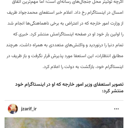
اگرچه
توئیتر
محل
جنجال
های
رسانه
ای
است؛
اما
مهم
ترین
اتفاق
امسال
در
اینستاگرام
رخ
داد
.
اعلام
خبر
استفعای
محمدجواد
ظریف
از
وزارت
امور
خارجه
که
در
اعتراض
به
برخی
ناهماهنگی
ها
انجام
شد
را
اولین
بار
خود
او
در
صفحه
اینستاگرامش
منتشر
کرد
.
خبری
که
تمام
دنیا
را
درنوردید
و
واکنش
های
متعددی
به
همراه
داشت
.
هرچند
مطابق
انتظارات،
این
استعفا
مورد
پذیرش
قرار
نگرفت
و
باز
ظریف
در
اینستاگرام
خود،
بازگشت
به
دولت
را
اعلام
کرد
.
تصویر استعفای وزیر امور خارجه که او در اینستاگرام خود
منتشر کرد: