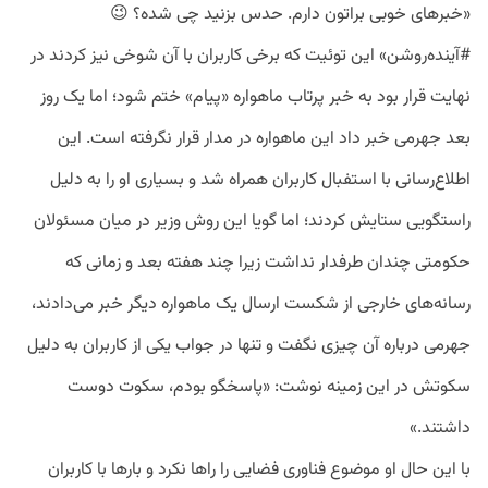
«
خبرهای
خوبی
براتون
دارم
.
حدس
بزنید
چی
شده؟
😉
#
آینده
روشن
»
این
توئیت
که
برخی
کاربران
با
آن
شوخی
نیز
کردند
در
نهایت
قرار
بود
به
خبر
پرتاب
ماهواره
«
پیام
»
ختم
شود؛
اما
یک
روز
بعد
جهرمی
خبر
داد
این
ماهواره
در
مدار
قرار
نگرفته
است
.
این
اطلاع
رسانی
با
استفبال
کاربران
همراه
شد
و
بسیاری
او
را
به
دلیل
راستگویی
ستایش
کردند؛
اما
گویا
این
روش
وزیر
در
میان
مسئولان
حکومتی
چندان
طرفدار
نداشت
زیرا
چند
هفته
بعد
و
زمانی
که
رسانه
های
خارجی
از
شکست
ارسال
یک
ماهواره
دیگر
خبر
می
دادند،
جهرمی
درباره
آن
چیزی
نگفت
و
تنها
در
جواب
یکی
از
کاربران
به
دلیل
سکوتش
در
این
زمینه
نوشت
: «
پاسخگو
بودم،
سکوت
دوست
داشتند
.»
با
این
حال
او
موضوع
فناوری
فضایی
را
راها
نکرد
و
بارها
با
کاربران