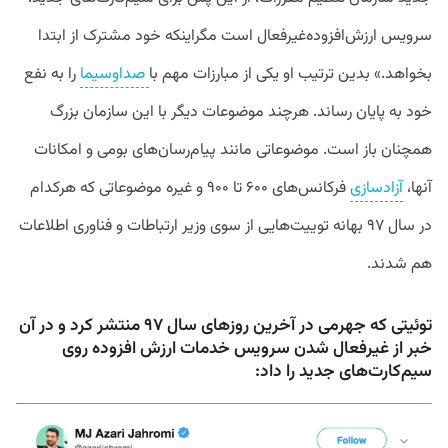
سرویس
ارزش
افزوده
غیرفعال
است
مگراینکه
خود
مشترک
از
ابتدا
بخواهد
.»
بدین
ترتیب
او
یکی
از
مبارزات
مهم
با
صداوسیما
را
به
نفع
خود
به
پایان
رساند
.
هرچند
موضوعات
دیگر
با
این
سازمان
بزرگ
همچنان
باز
است
.
موضوعاتی
مانند
پیام
رسان
های
بومی
و
امکانات
آنها،
آزادسازی
فرکانس
های
۶۰۰
تا
۹۰۰
و غیره
موضوعاتی
که
هرکدام
در
سال
۹۷
بهانه
توییت
هایی
از
سوی
وزیر
ارتباطات
و
فناوری
اطلاعات
هم
شدند
.
توئیتی که جهرمی در آخرین روزهای سال ۹۷ منتشر کرد و در آن
خبر از غیرفعال شدن سرویس‌ خدمات ارزش افزوده روی
سیم‌کارت‌های جدید را داد: