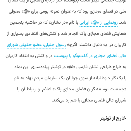
توئیت
جنجالی
دیگر
اکانت
پیوست،
خبر
درباره
رونمایی
از
یک
نشان
ملی
در
فضای
مجازی
بود
که
به
عنوان
نمونه
بومی
برای
«
@»
معرفی
شد
.
رونمایی
از
«
@»
ایرانی
با
نام
«
در
نشان
»
که
در
حاشیه
پنجمین
همایش
فضای
مجازی
پاک
انجام
شد
واکنش
های
انتقادی
بسیاری
از
کاربران
در
به
دنبال
داشت
.
اگرچه
رسول
جلیلی،
عضو
حقیقی
شورای
عالی
فضای
مجازی
در
گفت
وگو
با
پیوست
در
واکنش
به
انتقاد
کاربران
به
طراح
طراحی
نشان
فارسی
«@» در توئیتر
پیاده
سازی
این
نماد
را
یک
کار
داوطلبانه
از
سوی
جوانان
یک
سازمان
مردم
نهاد
به
نام
«
جمعیت
توسعه
گران
فضای
مجازی
پاک
»
اعلام
و
ارتباط
آن
با
شورای
عالی
فضای
مجازی
را
هم
رد
می
کند
.
خارج
از
توئیتر