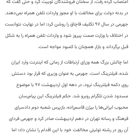
اعتصاب
کرده
رفت،
از
سخنان
فروشندگان
توییت
کرد
و
حتی
گفت
که
در
بدنه
دولت
برای
مخالفت
با
او
مجوز
واردات
تلفن
همراه
نمی
دهند
.
جهرمی
در
سال
۹۷
تکلیف
قاچاق
را
روشن
کرد؛
اما
در
نهایت
نتوانست
در
اختلاف
با
وزارت
صمت
پیروز
شود
و
واردات
تلفن
همراه
را
به
شکل
قبل
برگرداند
و
بازار
همچنان
با
کمبود
مواجه
است
.
اما
چالش
بزرگ
همه
وزرای
ارتباطات
از
زمانی
که
اینترنت
وارد
ایران
شده،
فیلترینگ
است
.
جهرمی
به
عنوان
وزیری
که
قرار
بود
دستش
روی
دکمه
فیلترینگ
نرود،
در
دهه
اول
اردیبهشت
۹۷
با
موضوع
مسدود
شدن
تلگرام
روبرو
شد
.
حکم
فیلترینگ
این
پیام
رسان
محبوب
ایرانی
ها
را
بیژن
قاسم
زاده،
بازپرس
شعبه
دوم
دادسرای
فرهنگ
و
رسانه
تهران
در
دهم
اردیبهشت
صادر
کرد
و
جهرمی
فردای
آن
روز
در
رشته
توئیتی
مخالفت
خود
با
این
اقدام
را
نشان
داد؛
اما