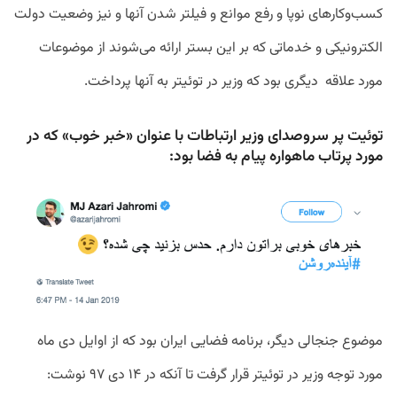
کسب
وکارهای
نوپا
و
رفع
موانع
و
فیلتر
شدن
آنها
و
نیز
وضعیت
دولت
الکترونیکی
و
خدماتی
که
بر
این
بستر
ارائه
می
شوند
از
موضوعات
مورد
علاقه
دیگری
بود
که
وزیر
در
توئیتر
به
آنها
پرداخت
.
توئیت پر سروصدای وزیر ارتباطات با عنوان «خبر خوب» که در
مورد پرتاب ماهواره پیام به فضا بود:
موضوع
جنجالی
دیگر،
‌
برنامه
فضایی
ایران
بود
که
از
اوایل
دی
ماه
مورد
توجه
وزیر
در
توئیتر
قرار
گرفت
تا
آنکه
در
۱۴
دی
۹۷
نوشت
: