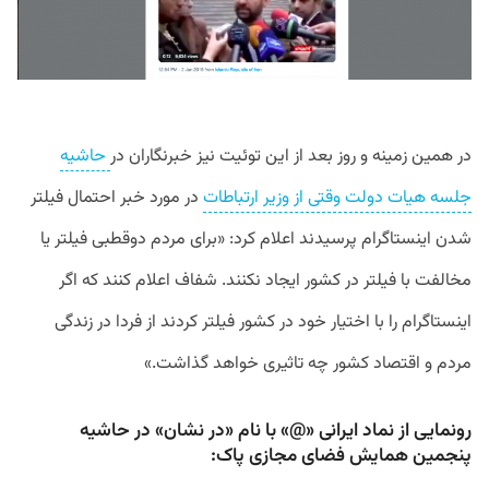
در
همین
زمینه
و
روز
بعد
از
این
توئیت
نیز
خبرنگاران
در
حاشیه
جلسه
هیات
دولت
وقتی
از
وزیر
ارتباطات
در
مورد
خبر
احتمال
فیلتر
شدن
اینستاگرام
پرسیدند
اعلام
کرد
:‌ «
برای
مردم
دوقطبی
فیلتر
یا
مخالفت
با
فیلتر
در
کشور
ایجاد
نکنند
.
شفاف
اعلام
کنند
که
اگر
اینستاگرام
را
با
اختیار
خود
در
کشور
فیلتر
کردند
از
فردا
در
زندگی
مردم
و
اقتصاد
کشور
چه
تاثیری
خواهد
گذاشت
.»
رونمایی از نماد ایرانی «@» با نام «در نشان» در حاشیه
پنجمین همایش فضای مجازی پاک: