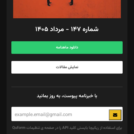
مد‌یر توسعه تجاری: کامبیز برید‌
امور مالی: شاپور رهبری، محمد‌ کاظمی‌نیا
امور اد‌اری: راضیه محمود‌ی
شماره ۱۴۷ - مرداد ۱۴۰۵
مرکز تماس: ۰۲۱۴۲۸۲۴۰۰۰
آگهی و مشترکین: ۰۹۱۹۹۹۹۰۴۵۴
دانلود ماهنامه
نمایش مقالات
با خبرنامه پیوست، به روز بمانید
برای استفاده از ریکپچا بایستی کلید API را در صفحه ی تنظیمات Quform