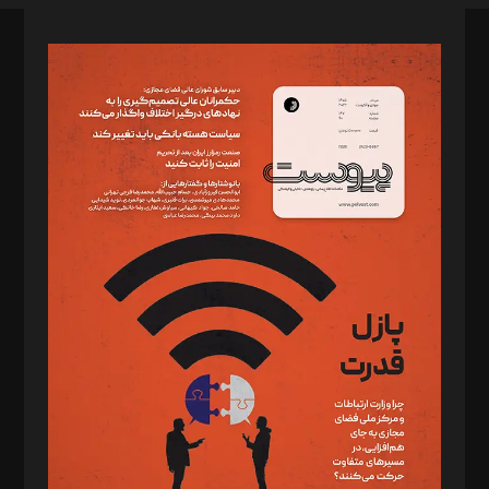
صاحب امتیاز: موسسه پرسش (پویندگان راز ستاره شمال)
مدیر مسئول: محمدباقر اثنی‌عشری
سردبیر: مهرک محمودی
دبیر تحریریه: میثم قاسمی
د‌بیر ناداستان: سمانه سمیع
د‌بیر خدمت و تجارت: ابوالفضل رجبی
د‌بیر حقوق فناوری: حسام‌الدین ایپکچی
د‌بیر پیوست جهان: مینا پاکدل
د‌بیر تحریریه آنلاین: بابک نقاش
تحریریه‌: مجتبی محمود‌ی، آرش برهمند، یسنا امان‌پور، سروش کرمیان،
مصطفی مسجدی آرانی، ابوالفضل رجبی، زهرا فکرانه، فائزه فتحی
رستمی،مصطفی باستان
ویرایش: نگار استاد‌‌آقا
طراح یونیفرم: مجید توکلی
فیلمبرداری و عکاسی: امیر شفیعی، مانی لطفی زاده
گرافیک و صفحه‌آرایی: سید‌سبحان‌علی ثابت