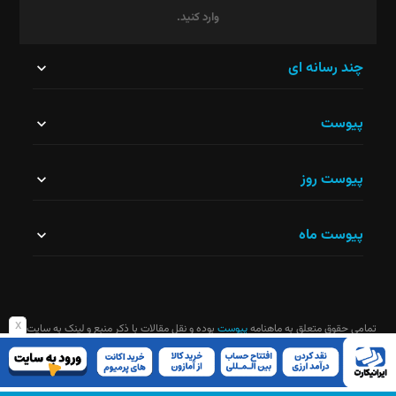
وارد کنید.
این
چند رسانه ای
قسمت
پیوست
نباید
خالی
پیوست روز
رها
شود.
پیوست ماه
x
تمامی حقوق متعلق به ماهنامه
پیوست
بوده و نقل مقالات با ذکر منبع و لینک به سایت
ماهنامه آزاد است