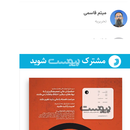
میثم قاسمی
تحریریه
لیلا حنارود
تحریریه
فائزه فتحی رستمی
تحریریه
سروش کرمیان
تحریریه
مینا پاکدل