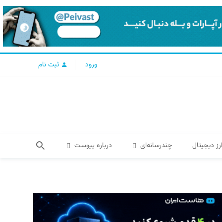
ورود
ثبت نام
رز دیجیتال
چندرسانه‌ای
درباره پیوست