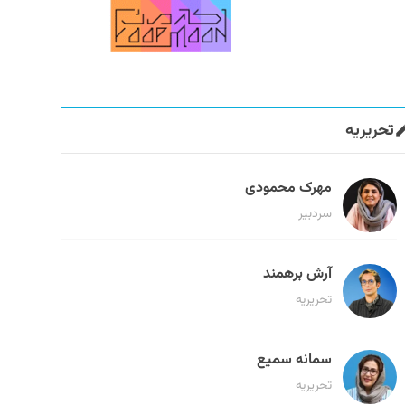
تحریریه
مهرک محمودی
سردبیر
آرش برهمند
تحریریه
سمانه سمیع
تحریریه