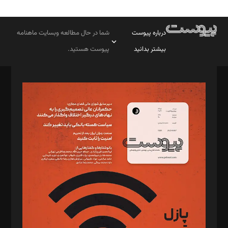
درباره پیوست
شما در حال مطالعه وبسایت ماهنامه
بیشتر بدانید
پیوست هستید.
صاحب امتیاز: موسسه پرسش (پویندگان راز ستاره شمال)
مدیر مسئول: محمدباقر اثنی‌عشری
سردبیر: مهرک محمودی
دبیر تحریریه: میثم قاسمی
د‌بیر ناداستان: سمانه سمیع
د‌بیر خدمت و تجارت: ابوالفضل رجبی
د‌بیر حقوق فناوری: حسام‌الدین ایپکچی
د‌بیر پیوست جهان: مینا پاکدل
د‌بیر تحریریه آنلاین: بابک نقاش
تحریریه‌: مجتبی محمود‌ی، آرش برهمند، یسنا امان‌پور، سروش کرمیان،
مصطفی مسجدی آرانی، ابوالفضل رجبی، زهرا فکرانه، فائزه فتحی