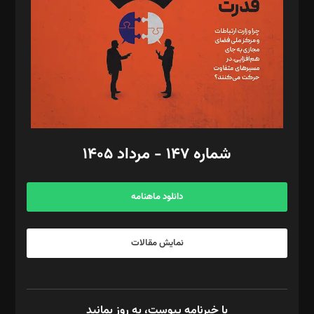
رستمی،مصطفی باستان
ویرایش: نگار استاد‌‌آقا
طراح یونیفرم: مجید توکلی
فیلمبرداری و عکاسی: امیر شفیعی، مانی لطفی زاده
گرافیک و صفحه‌آرایی: سید‌سبحان‌علی ثابت
مد‌یر توسعه تجاری: کامبیز برید‌
امور مالی: شاپور رهبری، محمد‌ کاظمی‌نیا
امور اد‌اری: راضیه محمود‌ی
شماره ۱۴۷ - مرداد ۱۴۰۵
مرکز تماس: ۰۲۱۴۲۸۲۴۰۰۰
آگهی و مشترکین: ۰۹۱۹۹۹۹۰۴۵۴
دانلود ماهنامه
نمایش مقالات
با خبرنامه پیوست، به روز بمانید