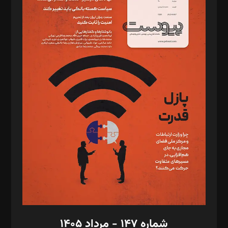
د‌بیر ناداستان: سمانه سمیع
د‌بیر خدمت و تجارت: ابوالفضل رجبی
د‌بیر حقوق فناوری: حسام‌الدین ایپکچی
د‌بیر پیوست جهان: مینا پاکدل
د‌بیر تحریریه آنلاین: بابک نقاش
تحریریه‌: مجتبی محمود‌ی، آرش برهمند، یسنا امان‌پور، سروش کرمیان،
مصطفی مسجدی آرانی، ابوالفضل رجبی، زهرا فکرانه، فائزه فتحی
رستمی،مصطفی باستان
ویرایش: نگار استاد‌‌آقا
طراح یونیفرم: مجید توکلی
فیلمبرداری و عکاسی: امیر شفیعی، مانی لطفی زاده
گرافیک و صفحه‌آرایی: سید‌سبحان‌علی ثابت
مد‌یر توسعه تجاری: کامبیز برید‌
امور مالی: شاپور رهبری، محمد‌ کاظمی‌نیا
امور اد‌اری: راضیه محمود‌ی
شماره ۱۴۷ - مرداد ۱۴۰۵
مرکز تماس: ۰۲۱۴۲۸۲۴۰۰۰