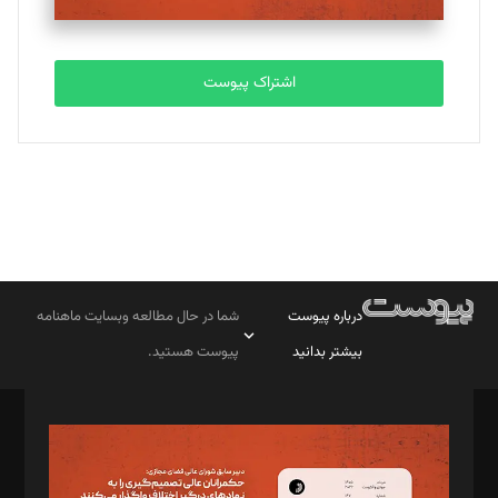
اشتراک پیوست
درباره پیوست
شما در حال مطالعه وبسایت ماهنامه
بیشتر بدانید
پیوست هستید.
صاحب امتیاز: موسسه پرسش (پویندگان راز ستاره شمال)
مدیر مسئول: محمدباقر اثنی‌عشری
سردبیر: مهرک محمودی
دبیر تحریریه: میثم قاسمی