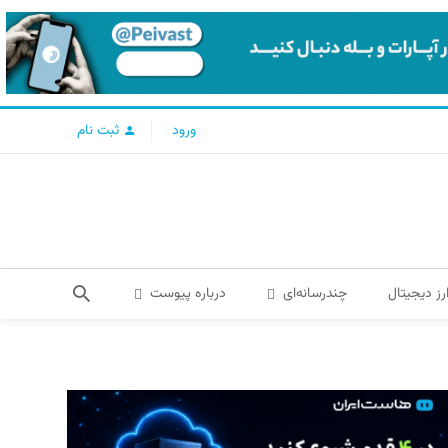
ورود
ثبت نام
رز دیجیتال
چندرسانه‌ای
درباره پیوست