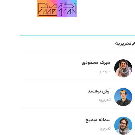
تحریریه
مهرک محمودی
سردبیر
آرش برهمند
تحریریه
سمانه سمیع
تحریریه