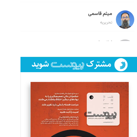
میثم قاسمی
تحریریه
لیلا حنارود
تحریریه
فائزه فتحی رستمی
تحریریه
سروش کرمیان
تحریریه
مینا پاکدل