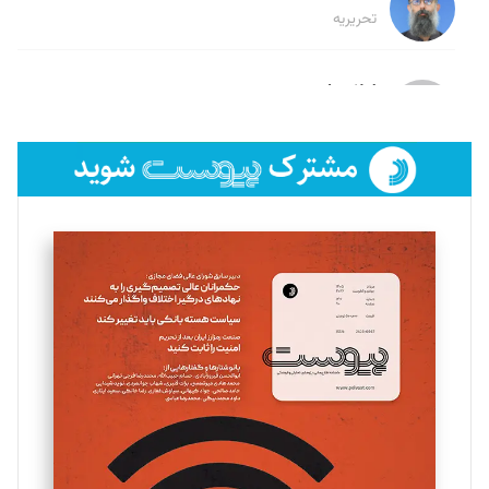
تحریریه
لیلا حنارود
تحریریه
فائزه فتحی رستمی
تحریریه
سروش کرمیان
تحریریه
مینا پاکدل
تحریریه