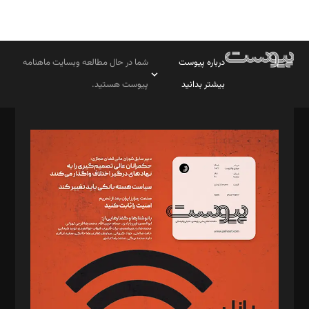
درباره پیوست
شما در حال مطالعه وبسایت ماهنامه
بیشتر بدانید
پیوست هستید.
صاحب امتیاز: موسسه پرسش (پویندگان راز ستاره شمال)
مدیر مسئول: محمدباقر اثنی‌عشری
سردبیر: مهرک محمودی
دبیر تحریریه: میثم قاسمی
د‌بیر ناداستان: سمانه سمیع
د‌بیر خدمت و تجارت: ابوالفضل رجبی
د‌بیر حقوق فناوری: حسام‌الدین ایپکچی
د‌بیر پیوست جهان: مینا پاکدل
د‌بیر تحریریه آنلاین: بابک نقاش
تحریریه‌: مجتبی محمود‌ی، آرش برهمند، یسنا امان‌پور، سروش کرمیان،