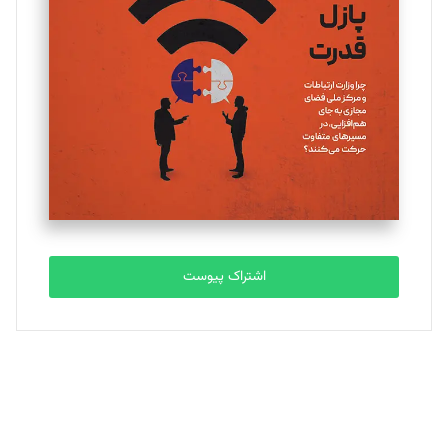
یسنا امان‌پور
تحریریه
ملینا جعفری
تحریریه
مصطفی مسجدی آرانی
تحریریه
اشتراک پیوست
بابک نقاش
تحریریه