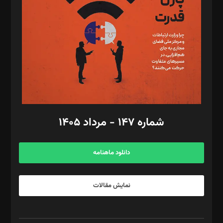
مصطفی مسجدی آرانی، ابوالفضل رجبی، زهرا فکرانه، فائزه فتحی
رستمی،مصطفی باستان
ویرایش: نگار استاد‌‌آقا
طراح یونیفرم: مجید توکلی
فیلمبرداری و عکاسی: امیر شفیعی، مانی لطفی زاده
گرافیک و صفحه‌آرایی: سید‌سبحان‌علی ثابت
مد‌یر توسعه تجاری: کامبیز برید‌
امور مالی: شاپور رهبری، محمد‌ کاظمی‌نیا
امور اد‌اری: راضیه محمود‌ی
شماره ۱۴۷ - مرداد ۱۴۰۵
مرکز تماس: ۰۲۱۴۲۸۲۴۰۰۰
آگهی و مشترکین: ۰۹۱۹۹۹۹۰۴۵۴
دانلود ماهنامه
نمایش مقالات