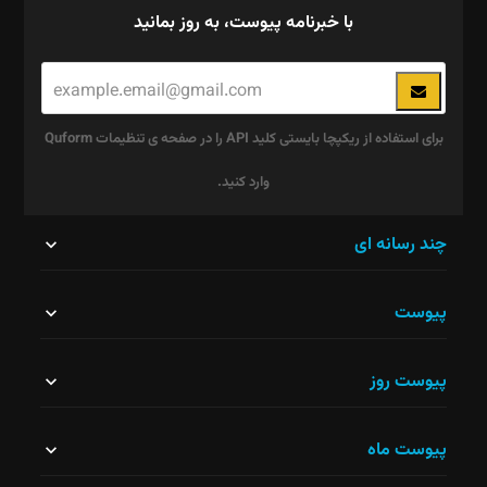
با خبرنامه پیوست، به روز بمانید
برای استفاده از ریکپچا بایستی کلید API را در صفحه ی تنظیمات Quform
وارد کنید.
این
چند رسانه ای
قسمت
پیوست
نباید
خالی
پیوست روز
رها
شود.
پیوست ماه