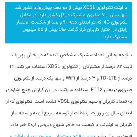
با اینکه تکنولوژی XDSL بیش از دو دهه پیش وارد کشور شد
تنها بیش از ۷ میلیون مشترک در کل کشور دارد. در مقابل
تکنولوژی 4G که در ابتدای دهه ۹۰ و بعد از شکست انحصار
رایتل در اختیار کاربران قرار گرفت حالا بیش از ۵۵ میلیون
مشترک دارد.
با توجه به این تعداد مشترک مشخص شده که در بخش پهن‌باند
ثابت ۸۲ درصد از مشترکان از تکنولوژی XDSL استفاده می‌کنند، ۱۴
درصد از TD-LTE و ۳ درصد از WiFi و تنها یک درصد از تکنولوژی
فیبرنووری یعنی FTTX استفاده می‌کنند. در این گزارش هیچ اشاره‌ای
به تعداد کاربران و سهم تکنولوژی VDSL نشده است، تکنولوژی که از
ابتدای سال وزیر
وزارت ارتباطات از توسعه سریع آن به واسطه نیاز
کاربران به اینترنت با کیفیت به خاطر شیوع ویروس کرونا خبر داد.
فروردین سال جاری
حسین فلاح جوشقانی، معاون وزیر ارتباطات و