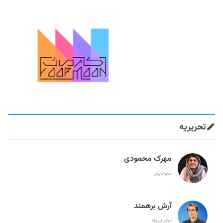
تحریریه
مهرک محمودی
سردبیر
آرش برهمند
تحریریه