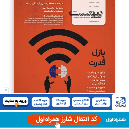
تحریریه
مینا پاکدل
تحریریه
یسنا امان‌پور
تحریریه
ملینا جعفری
تحریریه
x
مصطفی مسجدی آرانی
تحریریه
اشتراک پیوست