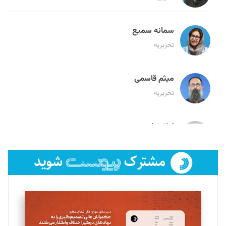
سمانه سمیع
تحریریه
میثم قاسمی
تحریریه
لیلا حنارود
تحریریه
فائزه فتحی رستمی
تحریریه
سروش کرمیان