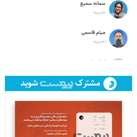
سمانه سمیع
تحریریه
میثم قاسمی
تحریریه
لیلا حنارود
تحریریه
فائزه فتحی رستمی
تحریریه
سروش کرمیان
تحریریه