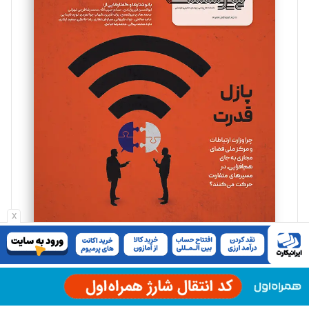
مینا پاکدل
تحریریه
یسنا امان‌پور
تحریریه
ملینا جعفری
تحریریه
x
مصطفی مسجدی آرانی
تحریریه
اشتراک پیوست
بابک نقاش
تحریریه