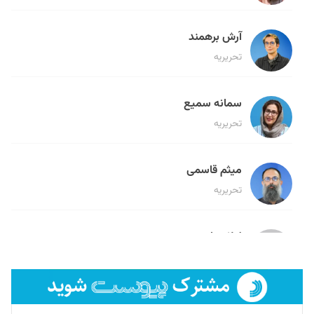
آرش برهمند
تحریریه
سمانه سمیع
تحریریه
میثم قاسمی
تحریریه
لیلا حنارود
تحریریه
فائزه فتحی رستمی