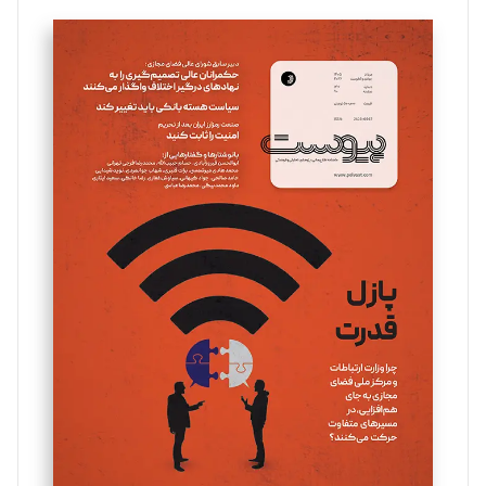
تحریریه
سروش کرمیان
تحریریه
مینا پاکدل
تحریریه
یسنا امان‌پور
تحریریه
ملینا جعفری
تحریریه