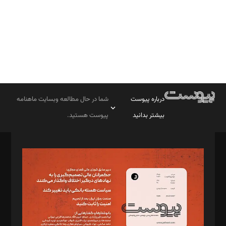
درباره پیوست
شما در حال مطالعه وبسایت ماهنامه
بیشتر بدانید
پیوست هستید.
صاحب امتیاز: موسسه پرسش (پویندگان راز ستاره شمال)
مدیر مسئول: محمدباقر اثنی‌عشری
سردبیر: مهرک محمودی
دبیر تحریریه: میثم قاسمی
د‌بیر ناداستان: سمانه سمیع
د‌بیر خدمت و تجارت: ابوالفضل رجبی
د‌بیر حقوق فناوری: حسام‌الدین ایپکچی