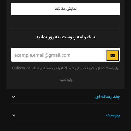
نمایش مقالات
با خبرنامه پیوست، به روز بمانید
برای استفاده از ریکپچا بایستی کلید API را در صفحه ی تنظیمات Quform
وارد کنید.
این
چند رسانه ای
قسمت
پیوست
نباید
خالی