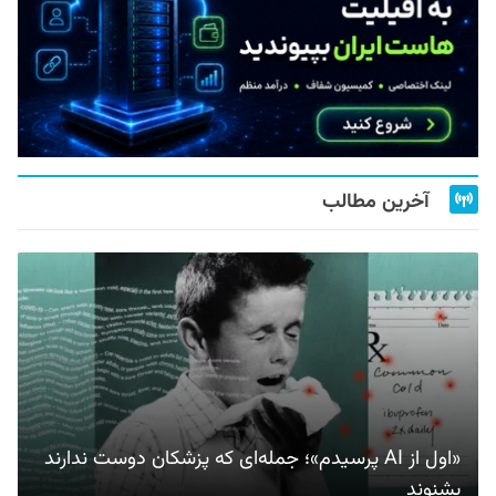
آخرین مطالب
«اول از AI پرسیدم»؛ جمله‌ای که پزشکان دوست ندارند
بشنوند