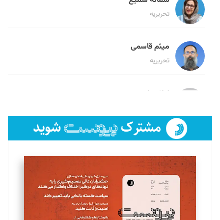
سمانه سمیع
تحریریه
میثم قاسمی
تحریریه
لیلا حنارود
تحریریه
فائزه فتحی رستمی
تحریریه
سروش کرمیان
تحریریه