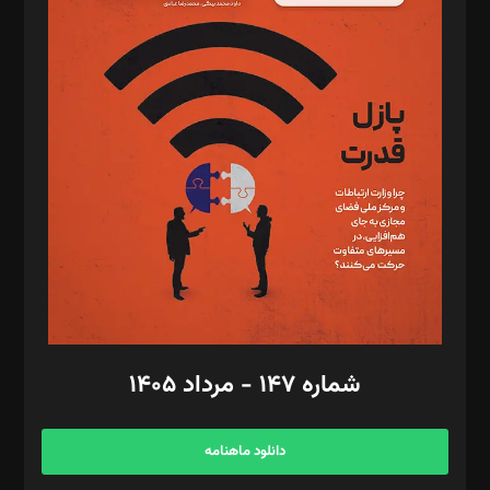
د‌بیر پیوست جهان: مینا پاکدل
د‌بیر تحریریه آنلاین: بابک نقاش
تحریریه‌: مجتبی محمود‌ی، آرش برهمند، یسنا امان‌پور، سروش کرمیان،
مصطفی مسجدی آرانی، ابوالفضل رجبی، زهرا فکرانه، فائزه فتحی
رستمی،مصطفی باستان
ویرایش: نگار استاد‌‌آقا
طراح یونیفرم: مجید توکلی
فیلمبرداری و عکاسی: امیر شفیعی، مانی لطفی زاده
گرافیک و صفحه‌آرایی: سید‌سبحان‌علی ثابت
مد‌یر توسعه تجاری: کامبیز برید‌
امور مالی: شاپور رهبری، محمد‌ کاظمی‌نیا
امور اد‌اری: راضیه محمود‌ی
شماره ۱۴۷ - مرداد ۱۴۰۵
مرکز تماس: ۰۲۱۴۲۸۲۴۰۰۰
آگهی و مشترکین: ۰۹۱۹۹۹۹۰۴۵۴
دانلود ماهنامه