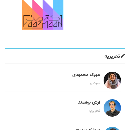
تحریریه
مهرک محمودی
سردبیر
آرش برهمند
تحریریه