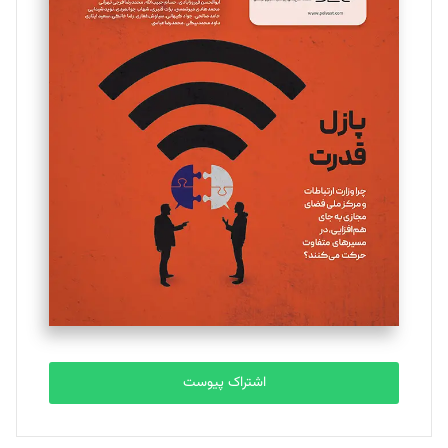
مینا پاکدل
تحریریه
یسنا امان‌پور
تحریریه
ملینا جعفری
تحریریه
مصطفی مسجدی آرانی
تحریریه
اشتراک پیوست
بابک نقاش
تحریریه