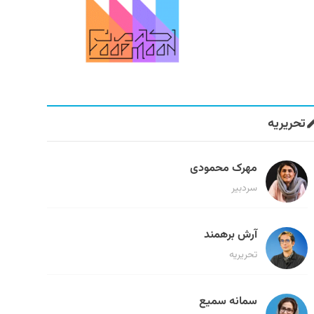
تحریریه
مهرک محمودی
سردبیر
آرش برهمند
تحریریه
سمانه سمیع