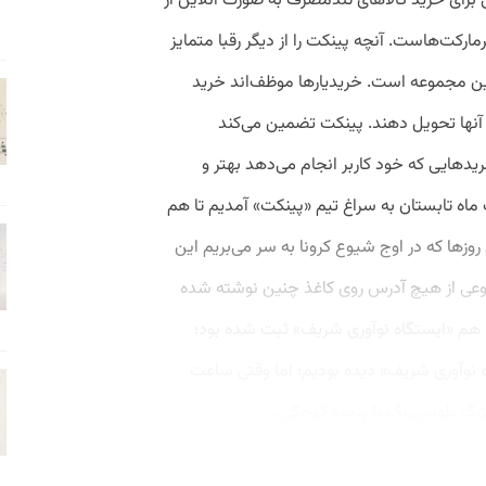
برای خرید کالاهای تندمصرف به صورت آنلاین از
مارکت‌هاست. آنچه پینکت را از دیگر رقبا متمایز
 این مجموعه است. خریدیارها موظف‌اند خرید
ل آنها تحویل ‌دهند. پینکت تضمین می‌کند
یدهایی که خود کاربر انجام می‌دهد بهتر و
پ ماه تابستان به سراغ تیم «پینکت» آمدیم تا هم
 روزها که در اوج شیوع کرونا به سر می‌بریم این
وعی از هیچ آدرس روی کاغذ چنین نوشته شده
 هم «ایستگاه نوآوری شریف» ثبت شده بود؛
 نوآوری شریف» دیده بودیم؛ اما وقتی ساعت
بزرگ طوسی‌رنگ با پنجره کوچکی...