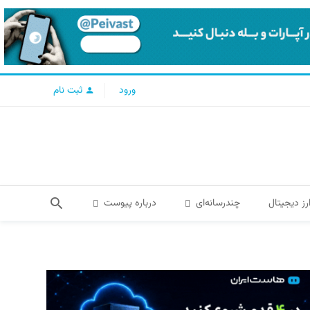
ورود
ثبت نام
رز دیجیتال
چندرسانه‌ای
درباره پیوست