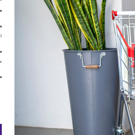
ایر
مص