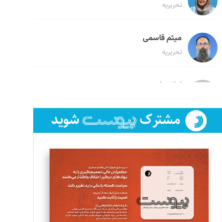
تحریریه
میثم قاسمی
تحریریه
لیلا حنارود
تحریریه
فائزه فتحی رستمی
تحریریه
سروش کرمیان
تحریریه