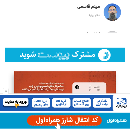
میثم قاسمی
تحریریه
لیلا حنارود
تحریریه
فائزه فتحی رستمی
تحریریه
سروش کرمیان
x
تحریریه
مینا پاکدل
تحریریه