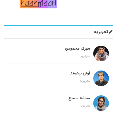
تحریریه
مهرک محمودی
سردبیر
آرش برهمند
تحریریه
سمانه سمیع
تحریریه