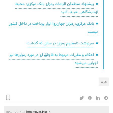
پیشنهاد منتقدان الزامات رمزارز بانک مرکزی: محیط
آزمایشگاهی تعریف کنید
بانک مرکزی: رمزارز جهان‌روا ابزار پرداخت در داخل کشور
نیست
سرنوشت نامعلوم رمزارز در سالی که گذشت
احکام و مقررات مربوط به قاچاق ارز در مورد رمزارزها نیز
اجرایی می‌شود
رمزارز
http://pvst.ir/81a
لینک کوتاه