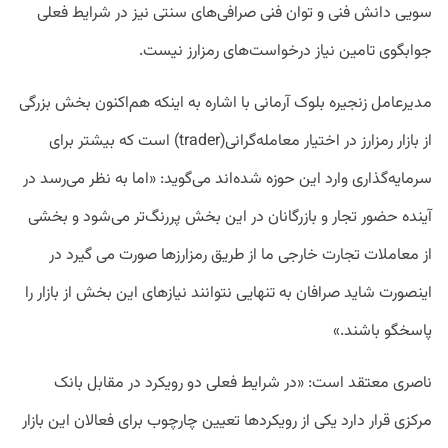
سویی
دانش
فنی
و
توان
فنی
صرافی‌های
سنتی
نیز
در
شرایط
فعلی
جوابگوی
تامین
نیاز
درخواست‌های
رمزارز
نیست
.
مدیرعامل
زنجیره
بلوک
آرمانی
با
اشاره
به
اینکه
هم‌اکنون
بخش
بزرگی
از
بازار
رمزارز
در
اختیار
معامله‌گرانی
(trader)
است
که
بیشتر
برای
سرمایه‌گذاری
وارد
این
حوزه
شده‌اند
می‌گوید:
«
اما
به
نظر
می‌رسد
در
آینده
حضور
تجار
و
بازرگانان
در
این
بخش
پررنگ‌تر
می‌شود
و
بخشی
از
معاملات
تجارت
خارجی
ما
از
طریق
رمزارزها
صورت
می
گیرد
در
اینصورت
شاید
صرافان
به
تنهایی
نتوانند
نیازهای
این
بخش
از
بازار
را
پاسخگو
باشند
.»
ناصری
معتقد
است:
«
در
شرایط
فعلی
دو
رویکرد
در
مقابل
بانک
مرکزی
قرار
دارد
یکی
از
رویکردها
تعیین
چارچوب
برای
فعالان
این
بازار