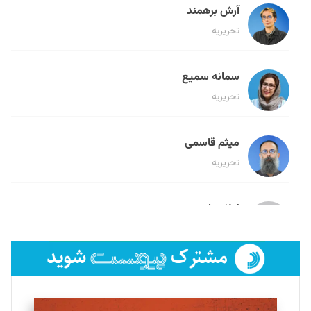
آرش برهمند
تحریریه
سمانه سمیع
تحریریه
میثم قاسمی
تحریریه
لیلا حنارود
تحریریه
فائزه فتحی رستمی
تحریریه