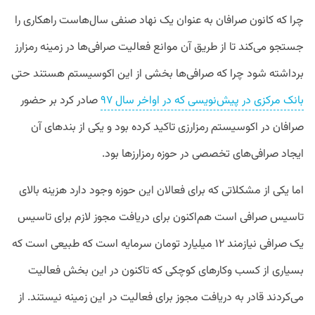
چرا
که
کانون
صرافان
به
عنوان
یک
نهاد
صنفی
سال‌هاست
راهکاری
را
جستجو
می‌کند
تا
از
طریق
آن
موانع
فعالیت
صرافی‌ها
در
زمینه
رمزارز
برداشته
شود
چرا
که
صرافی‌ها
بخشی
از
این
اکوسیستم
هستند
حتی
بانک
مرکزی
در
پیش‌نویسی
که
در
اواخر
سال
۹۷
صادر
کرد
بر
حضور
صرافان
در
اکوسیستم
رمزارزی
تاکید
کرده
بود
و
یکی
از
بندهای
آن
ایجاد
صرافی‌های
تخصصی
در
حوزه
رمزارزها
بود
.
اما
یکی
از
مشکلاتی
که
برای
فعالان
این
حوزه
وجود
دارد
هزینه
بالای
تاسیس
صرافی
است
هم‌اکنون
برای
دریافت
مجوز
لازم
برای
تاسیس
یک
صرافی
نیازمند
۱۲
میلیارد
تومان
سرمایه
است
که
طبیعی
است
که
بسیاری
از
کسب
وکارهای
کوچکی
که
تاکنون
در
این
بخش
فعالیت
می‌کردند
قادر
به
دریافت
مجوز
برای
فعالیت
در
این
زمینه
نیستند
.
از