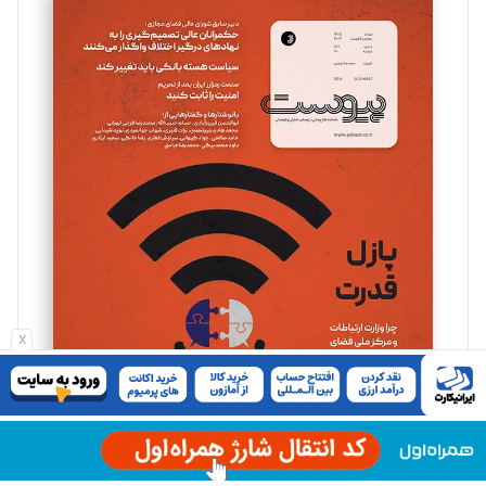
سروش کرمیان
تحریریه
مینا پاکدل
تحریریه
یسنا امان‌پور
تحریریه
x
ملینا جعفری
تحریریه
مصطفی مسجدی آرانی