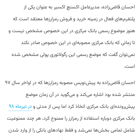
احسان
قاضی‌زاده،
مدیرعامل
اکسنچ
اکسیر
به
عنوان
یکی
از
پلتفرم‌های
فعال
در
زمینه
خرید
و
فروش
رمزارزها
معتقد
است
که
هنوز
موضوع
رسمی
بانک
مرکزی
در
این
خصوص
مشخص
نیست
و
تا
زمانی
که
بانک
مرکزی
مصوبه‌ای
در
این
خصوص
صادر
نکند
نمی‌توان
گفت
که
موضع
رسمی
این
رگولاتوری
پولی
مشخص
شده
است
.
احسان
قاضی‌زاده
به
پیش‌نویس
مصوبه
رمزارزها
که
در
اواخر
سال
۹۷
منتشر
شده
بود
اشاره
می‌کند
و
می‌گوید
در
آن
زمان
موضع
پیش‌رونده‌ای
بانک
مرکزی
اتخاذ
کرد
اما
پس
از
مدتی و
در تیرماه ۹۸
بانک مرکزی دوباره استفاده از رمزارز را ممنوع کرد،
هر
چند
ممنوعیت
شامل
تمامی
بخش‌ها
نمی‌شد
و
فقط
نهادهای
بانکی
را
از
وارد
شدن