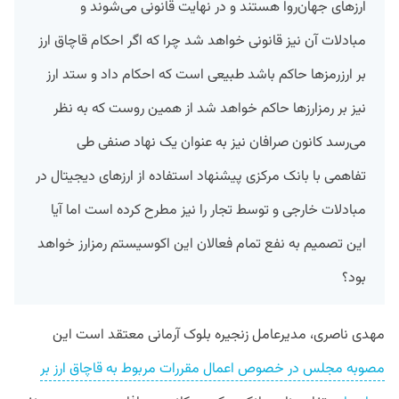
ارزهای
جهان‌روا
هستند
و
در
نهایت
قانونی
می‌
شوند
و
مبادلات
آن
نیز
قانونی
خواهد
شد
چرا
که
اگر
احکام
قاچاق
ارز
بر
ارزرمزها
حاکم
باشد
طبیعی
است
که
احکام
داد
و ستد
ارز
نیز
بر
رمزارزها
حاکم
خواهد
شد
از
همین
روست
که
به
نظر
می‌رسد
کانون
صرافان
نیز
به
عنوان
یک
نهاد
صنفی
طی
تفاهمی
با
بانک
مرکزی
پیشنهاد
استفاده
از
ارزهای
دیجیتال
در
مبادلات
خارجی
و
توسط
تجار
را
نیز
مطرح
کرده
است
اما
آیا
این
تصمیم
به
نفع
تمام
فعالان
این
اکوسیستم رمزارز
خواهد
بود؟
مهدی
ناصری،
مدیرعامل
زنجیره
بلوک
آرمانی
معتقد
است
این
مصوبه مجلس در خصوص اعمال مقررات مربوط به قاچاق ارز بر