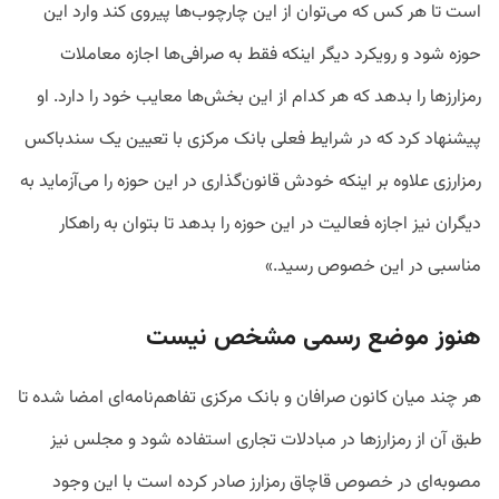
است
تا
هر
کس
که
می‌توان
از
این
چارچوب‌ها
پیروی
کند
وارد
این
حوزه
شود
و
رویکرد
دیگر
اینکه
فقط
به
صرافی‌ها
اجازه
معاملات
رمزارزها
را
بدهد
که
هر
کدام
از
این
بخش‌ها
معایب
خود
را
دارد
.
او
پیشنهاد
کرد
که
در
شرایط
فعلی
بانک
مرکزی
با
تعیین
یک
سندباکس
رمزارزی
علاوه
بر
اینکه
خودش
قانون‌گذاری
در
این
حوزه
را
می‌آزماید
به
دیگران
نیز
اجازه
فعالیت
در
این
حوزه
را
بدهد
تا
بتوان
به
راهکار
مناسبی
در
این
خصوص
رسید
.»
هنوز
موضع
رسمی
مشخص
نیست
هر
چند
میان
کانون
صرافان
و
بانک
مرکزی
تفاهم‌نامه‌ای
امضا
شده
تا
طبق
آن
از
رمزارزها
در
مبادلات
تجاری
استفاده
شود
و
مجلس
نیز
مصوبه‌ای
در
خصوص
قاچاق
رمزارز
صادر
کرده
است
با
این
وجود