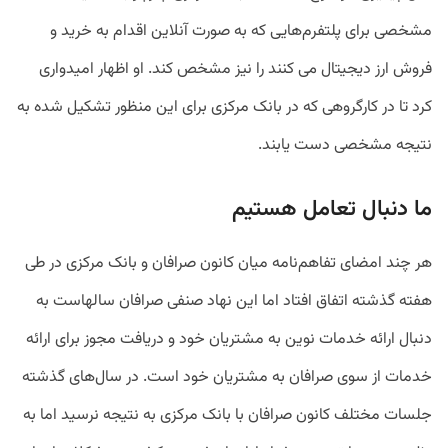
مشخصی
برای
پلتفرم‌هایی
که
به
صورت
آنلاین
اقدام
به
خرید
و
فروش
ارز
دیجیتال
می
کنند
را
نیز
مشخص
کند.
او
اظهار
امیدواری
کرد
تا
در
کارگروهی
که
در
بانک
مرکزی
برای
این
منظور
تشکیل
شده
به
نتیجه
مشخصی
دست
یابند
.
ما دنبال تعامل هستیم
هر چند امضای تفاهم‌نامه میان کانون صرافان و بانک مرکزی در طی
هفته گذشته اتفاق افتاد اما این نهاد صنفی صرافان سالهاست به
دنبال ارائه خدمات نوین به مشتریان خود و دریافت مجوز برای ارائه
خدمات از سوی صرافان به مشتریان خود است. در سال‌های گذشته
جلسات مختلف کانون صرافان با بانک مرکزی به نتیجه نرسید اما به