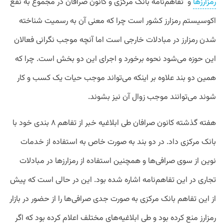
رمزارزها
و
تفاهم‌نامه بانک مرکزی و کانون صرافان
در
مجموع
به
نفع
اکوسیستم
رمزارز
کشور
است
چرا
که
معنی
آن
به
رسمیت
شناخته
شدن
رمزارز
در
مبادلات
خارجی
است
اما
آنچه
موجب
نگرانی
فعالان
این
حوزه
می‌شود
نحوه
برخورد
و
اجرای
این
دو
بخش
است
.
چرا
که
همین
دو
بند
علاوه
بر
اینکه
می‌تواند
موجب
حیات
یک
کسب
و
کار
شوند
می‌توانند
موجب
زوال
آن
نیز
بشوند
.
هفته گذشته کانون صرافان طی ابلاغیه خبر از تفاهم ۸ بندی خود با
بانک مرکزی داد. در دو بند به صورت خاص به استفاده از خدمات
نوین از سوی صرافی‌ها و همچنین استفاده از رمزارزها در مبادلات
تجاری در این تفاهم‌نامه اشاره شده بود. این در حالی است که پیش
از این تفاهم بانک مرکزی به صورت جدی صرافی‌ها را از حضور در بازار
رمزارز منع کرده بود و طی ابلاغیه‌های مختلف اعلام کرده بود که اگر