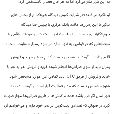
به
این
بازار
منع
می‌کرد
اما
به
هر
حال
فضا
را
نامشخص
کرد
.
او
تاکید
می‌کند: «
در
شرایط
کنونی
دیدگاه
هیچ‌کدام
از
بخش
های
درگیر
با
این
رمزارزها
مانند
بانک
مرکزی
با
پلیس
فتا
دیدگاه
جرم‌انگارانه‌ای
نیست
اما
واقعیت
این
است
که
موضوعات
واقعی
با
موضوعاتی
که
در
قوانین
به
آنها
اشاره
می‌شود
بسیار
متفاوت
است
.»
قاضی
زاده
می‌گوید:
«
مشخص
نیست
کدام
بخش
خرید
و
فروش
رمزارز
باید
از
سوی
صرافی‌ها
انجام
شود؛
خرید
و
فروش
نفر
به
نفر
یا
خرید
و
فروش
از
طریق
OTC
باید
تمامی
این
موارد
مشخص
شود
.
هنوز
مشخص
نیست
که
مدل
فعالیت
قرار
است
چگونه
باشد،
به
طور
مثال
اگر
قرار
باشد
همه
تراکنش‌ها
از
طریق
صرافی‌ها
مجاز
صورت
گیرد
در
صورتی
که
تعدادی
بیت‌کوین
در
لجر
خود
دارم
و
می‌خواهم
آن