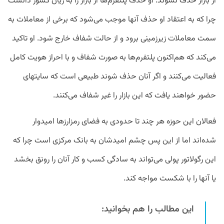
از بازار حذف نشوند. او حذف پلتفرم‌ها از بازار را به زیان کشور دانست
چرا که به اعتقاد او حذف آنها موجب می‌شود که برخی از معاملات به
سمت معاملات زیرزمینی برود و از حالت شفاف خارج شود. او تاکید
می‌کند که هم‌اکنون پلتفرم‌ها به صورت شفاف و با احراز هویت کامل
فعالیت می‌کنند و اگر آنان حذف شوند طبیعی است که سایتهای
حضور خواهند یافت که این بازار را غیر شفاف می‌کنند.
فعالان
این
حوزه
هر
چند
تا
حدودی
به
فضای
رمزارزها
امیدوار
شده‌اند
اما
از
این
پس
چشم
امیدشان
به
بانک
مرکزی
است
چرا
که
این
رگولاتور
پولی
می‌تواند
به
سادگی
کسب
و
کار
آنان
را
رونق
بخشد
یا
آنها
را
با
شکست
مواجه
کند
.
این مطالب را هم بخوانید: