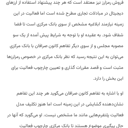
فروش رمزارز
نیز
معتقد
است
که
هر
چند
پیشنهاد
استفاده
از
ارزهای
دیجیتال
در
مبادلات
تجاری
مطرح
شده
است
اما
فعالیت
در
این
زمینه
نیازمند
ابلاغیه
مشخص
از
سوی
بانک
مرکزی
است
تا
فضا
شفاف
شود
. به عقیده او با توجه به شرایط پیش آمده از یک سو
مصوبه مجلس و از سوی دیگر تفاهم کانون صرافان با بانک مرکزی
می‌توان به این نتیجه رسید که نظر بانک مرکزی در خصوص رمزارزها
مثبت است و قصد مقررات گذاری و تعیین چارچوب فعالیت برای
این بخش را دارد.
او
با
اشاره
به
تفاهم
کانون
صرافان
می‌گوید
هر
چند
این
تفاهم‌
نشان‌دهنده
گشایشی
در
این
زمینه
است
اما
هنوز
تکلیف
مدل
فعالیت
پلتفرم‌هایی
مانند
ما
مشخص
نیست
.
او
می‌گوید
که
آنها
در
حال
پیگیری
موضوع
هستند
تا
بانک
مرکزی
چارچوب
فعالیت