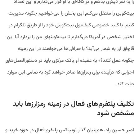
را
به
نفر
دیگری
بدهم
و
در
کافه‌ای
با
او
قرار
می‌گذارم
و
این
تعداد
بیت‌کوین
را
منتقل
می‌کنم
این
بخش
را
می‌خواهیم
چگونه
مدیریت
کنیم
.
یا
کلید
خصوصی
کیف‌پول
بیت‌کوینی
خود
را
از
طریق
تلگرام
در
اختیار
شخصی
در
آمریکا
می‌گذارم
تا
بیت‌کوینهای
من
را
بردارد
آیا
این
قاچاق
ارز
به
شمار
می‌آید؟
یا
صرافی‌ها
می‌خواهند
در
این
زمینه
چگونه
عمل
کنند؟»
به
عقیده
او
بانک
مرکزی
باید
در
دستورالعمل‌های
اجرایی
که
درآینده
برای
رمزارزها
صادر
خواهد
کرد
به
تمامی
این
موارد
دقت
کند
.
تکلیف پلتفرم‌های فعال در زمینه رمزارزها باید
مشخص شود
امیر
حسین
راد،
هم‌بنیان
گذار
نوبیتکس پلتفرم فعال در حوزه خرید و