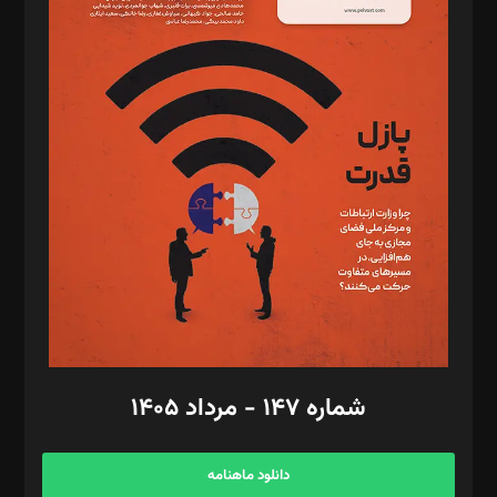
د‌بیر حقوق فناوری: حسام‌الدین ایپکچی
د‌بیر پیوست جهان: مینا پاکدل
د‌بیر تحریریه آنلاین: بابک نقاش
تحریریه‌: مجتبی محمود‌ی، آرش برهمند، یسنا امان‌پور، سروش کرمیان،
مصطفی مسجدی آرانی، ابوالفضل رجبی، زهرا فکرانه، فائزه فتحی
رستمی،مصطفی باستان
ویرایش: نگار استاد‌‌آقا
طراح یونیفرم: مجید توکلی
فیلمبرداری و عکاسی: امیر شفیعی، مانی لطفی زاده
گرافیک و صفحه‌آرایی: سید‌سبحان‌علی ثابت
مد‌یر توسعه تجاری: کامبیز برید‌
امور مالی: شاپور رهبری، محمد‌ کاظمی‌نیا
امور اد‌اری: راضیه محمود‌ی
شماره ۱۴۷ - مرداد ۱۴۰۵
مرکز تماس: ۰۲۱۴۲۸۲۴۰۰۰
آگهی و مشترکین: ۰۹۱۹۹۹۹۰۴۵۴
دانلود ماهنامه