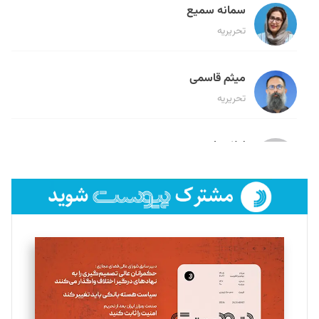
سمانه سمیع
تحریریه
میثم قاسمی
تحریریه
لیلا حنارود
تحریریه
فائزه فتحی رستمی
تحریریه
سروش کرمیان
تحریریه