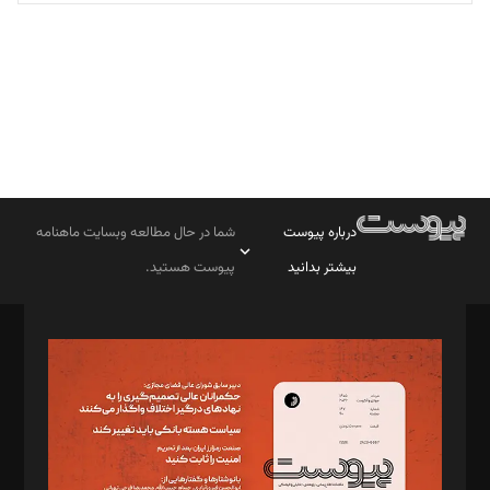
تحریریه
درباره پیوست
شما در حال مطالعه وبسایت ماهنامه
بیشتر بدانید
پیوست هستید.
صاحب امتیاز: موسسه پرسش (پویندگان راز ستاره شمال)
مدیر مسئول: محمدباقر اثنی‌عشری
سردبیر: مهرک محمودی
دبیر تحریریه: میثم قاسمی
د‌بیر ناداستان: سمانه سمیع
د‌بیر خدمت و تجارت: ابوالفضل رجبی