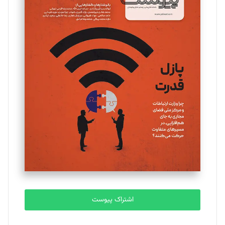
مینا پاکدل
تحریریه
یسنا امان‌پور
تحریریه
ملینا جعفری
تحریریه
مصطفی مسجدی آرانی
تحریریه
اشتراک پیوست
بابک نقاش