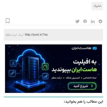
شاپرک
http://pvst.ir/7xa
لینک کوتاه
این مطالب را هم بخوانید: