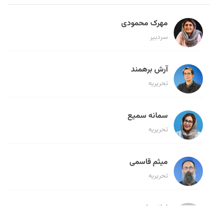
مهرک محمودی
سردبیر
آرش برهمند
تحریریه
سمانه سمیع
تحریریه
میثم قاسمی
تحریریه
لیلا حنارود