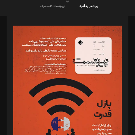
بیشتر بدانید
پیوست هستید.
صاحب امتیاز: موسسه پرسش (پویندگان راز ستاره شمال)
مدیر مسئول: محمدباقر اثنی‌عشری
سردبیر: مهرک محمودی
دبیر تحریریه: میثم قاسمی
د‌بیر ناداستان: سمانه سمیع
د‌بیر خدمت و تجارت: ابوالفضل رجبی
د‌بیر حقوق فناوری: حسام‌الدین ایپکچی
د‌بیر پیوست جهان: مینا پاکدل
د‌بیر تحریریه آنلاین: بابک نقاش
تحریریه‌: مجتبی محمود‌ی، آرش برهمند، یسنا امان‌پور، سروش کرمیان،
مصطفی مسجدی آرانی، ابوالفضل رجبی، زهرا فکرانه، فائزه فتحی
رستمی،مصطفی باستان
ویرایش: نگار استاد‌‌آقا
طراح یونیفرم: مجید توکلی