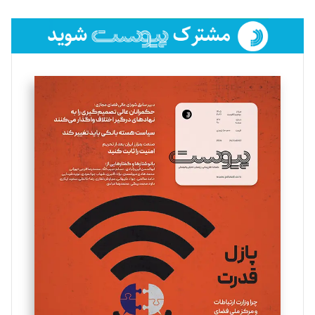
تحریریه
فائزه فتحی رستمی
تحریریه
سروش کرمیان
تحریریه
مینا پاکدل
تحریریه
یسنا امان‌پور
تحریریه