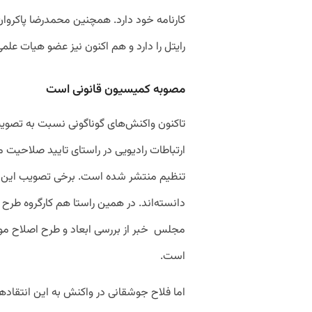
کارنامه خود دارد
.
همچنین
محمدرضا
پاکروان
رایتل
را
دارد
و
هم
اکنون
نیز
عضو
هیات
علمی
مصوبه
کمیسیون
قانونی
است
تاکنون
واکنش
های
گوناگونی
نسبت
به
تصوی
ارتباطات
رادیویی
در
راستای
تایید
صلاحیت
م
تنظیم
منتشر
شده
است
.
برخی
تصویب
این
دانسته
اند
.
در
همین
راستا
هم
کارگروه
طرح
مجلس
خبر
از
بررسی
ابعاد
و
طرح
اصلاح
مو
است
.
اما
فلاح
جوشقانی
در
واکنش
به
این
انتقاد
ها