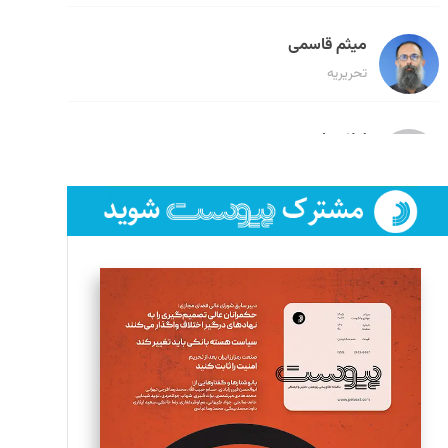
میثم قاسمی
تحریریه
لیلا حنارود
تحریریه
فائزه فتحی رستمی
تحریریه
سروش کرمیان
تحریریه
مینا پاکدل