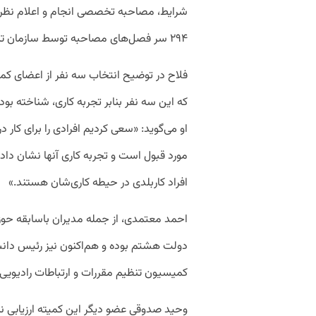
شرایط،
مصاحبه
تخصصی
انجام
و
اعلام
نظر
۲۹۴
سر
فصل
های
مصاحبه
توسط
سازمان
ت
فلاح
در
توضیح
انتخاب
سه
نفر
از
اعضای
کمی
که
این
سه
نفر
بنابر
تجربه
کاری،
شناخته
بود
او
می
گوید
: «
سعی
کردیم
افرادی
را
برای
کار
در
مورد
قبول
است
و
تجربه
کاری
آنها
نشان
داد
افراد
کاربلدی
در
حیطه
کاری
شان
هستند
.»
احمد
معتمدی،
از
جمله
مدیران
باسابقه
حوز
دولت
هشتم
بوده
و
هم
اکنون
نیز
رئیس
دان
کمیسیون
تنظیم
مقررات
و
ارتباطات
رادیویی 
وحید
صدوقی
عضو
دیگر
این
کمیته
ارزیابی
نی