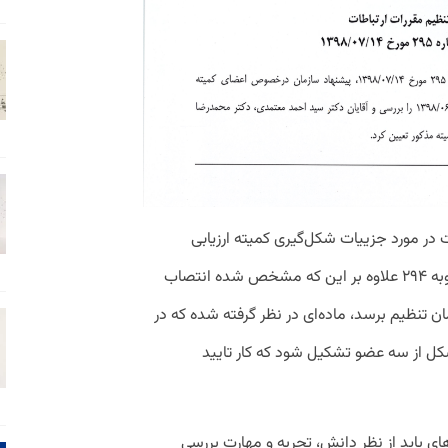
در
مورد
جزییات
شکل
گیری
کمیته
ارزیابی
به
۲۹۴
علاوه
بر
این
که
مشخص
شده
انتصاب
ان
تنظیم
برسد،
ماده
ای
در
نظر
گرفته
شده
که
در
کل
از
سه
عضو
تشکیل
شود
که
کار
تایید
های
باید
از
نظر
دانش،
تجربه
و
مهارت
بررسی