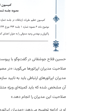
حسین
فلاح
جوشقانی
در
گفت
وگو
با
پیوست
صلاحیت
مدیران
اپراتورها
می
گوید
: «
در
مصو
مدیران
اپراتورهای
ارتباطی
باید
به
تایید
سازم
آن
مشخص
شده
که
باید
کمیته
ای
ویژه
متش
صلاحیت
این
مدیران
را
انجام
دهد
.»
او
در
ادامه
توضیح
می
دهد
: «
مدیران
اپراتور