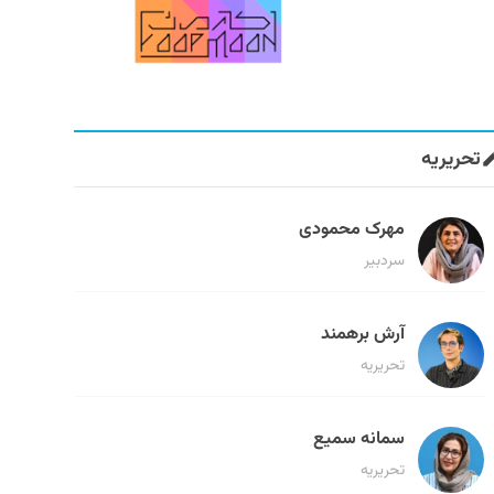
تحریریه
مهرک محمودی
سردبیر
آرش برهمند
تحریریه
سمانه سمیع
تحریریه