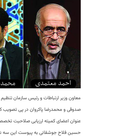
معاون
وزیر
ارتباطات
و
رئیس
سازمان
تنظیم
صدوقی
و
محمدرضا
پاکروان در پی تصویب ک
عنوان
اعضای
کمیته
ارزیابی
صلاحیت
تخصص
حسین
فلاح
جوشقانی
به
پیوست
این
سه
ن