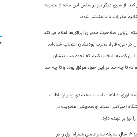
کند
.
از
سوی
دیگر
نیز
براساس
این
ماده
از
مصوبه
نظیم
مقررات
باید
منتشر
شود
.
ته
ارزیابی
صلاحیت
مدیران
اپراتورها
اعلام
می
کند
ن
در
حوزه
فاوا،
مجرب
بودنشان
انتخاب
شده
اند
.
این
کمیته
انتخاب
کنیم
که
نحوه
مدیریتشان
ه
که
تا
چه
حد
در
این
حوزه
موفق
بوده
و
تا
چه
حد
ه
فناوری
اطلاعات
است
.
معتمدی
وزیر
ارتباطات
شگاه
امیرکبیر
است
.
او
همچنین
عضویت
در
را
نیز
بر
عهده
دارد
.
ز ۱۲
سال سابقه مدیرعاملی همراه اول را در