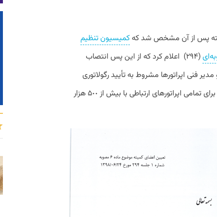
ه
پس
از
آن
مشخص
شد
که
کمیسیون
تنظیم
ه
ای
(
۲۹۴
)
اعلام
کرد
که
از
این
پس
انتصاب
مدیر
فنی
اپراتورها
مشروط
به
تأیید
رگولاتوری
برای
تمامی
اپراتورهای
ارتباطی
با
بیش
از
۵٠٠
هزار