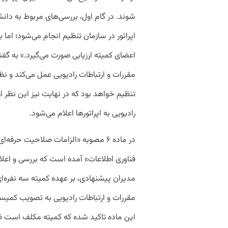
شوند
.
در
گام
اول،
بررسی
های
مربوط
به
دان
اپراتور
در
سازمان
تنظیم
انجام
می
شود؛
اما
ب
اعضای
کمیته
ارزیابی
صورت
می
گیرد
.»
به
گفت
مقررات
و
ارتباطات
رادیویی
عمل
می
کند
و
نظ
تنظیم
خواهد
بود
که
در
نهایت
نیز
این
نظر
از
رادیویی
به
اپراتورها
اعلام
می
شود
.
در
ماده
۶
مصوبه
«
الزامات صلاحیت حرفه
ای
فناوری اطلاعات
»
آمده
است
که
بررسی
و
اعلا
مدیران
پیشنهادی،
بر
عهده
کمیته
سه
نفره
ا
مقررات
و
ارتباطات
رادیویی
به
تصویب
کمیس
این
ماده
تاکید
شده
که
کمیته
مکلف
است
ظ