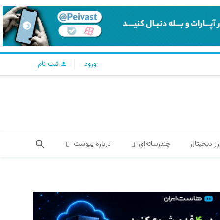
ورود
ثبت نام
رز دیجیتال
چندرسانه‌ای
درباره پیوست