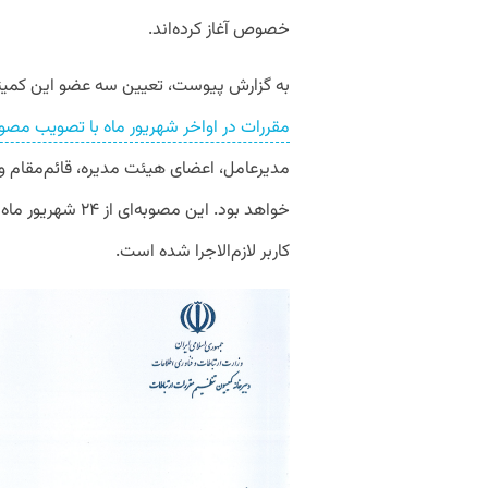
خصوص آغاز کرده‌اند.
به
گزارش
پیوست،
تعیین سه عضو
این
کمیت
مقررات
در
اواخر
شهریور
ماه
با
تصویب
مصوب
مدیرعامل،
اعضای
هیئت
مدیره،
قائم
مقام
و
خواهد
بود
.
این
مصوبه
ای
از
٢۴
شهریور
ماه
کاربر
لازم
الاجرا
شده
است
.