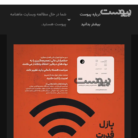
درباره پیوست
شما در حال مطالعه وبسایت ماهنامه
بیشتر بدانید
پیوست هستید.
صاحب امتیاز: موسسه پرسش (پویندگان راز ستاره شمال)
مدیر مسئول: محمدباقر اثنی‌عشری
سردبیر: مهرک محمودی
دبیر تحریریه: میثم قاسمی
د‌بیر ناداستان: سمانه سمیع
د‌بیر خدمت و تجارت: ابوالفضل رجبی
د‌بیر حقوق فناوری: حسام‌الدین ایپکچی
د‌بیر پیوست جهان: مینا پاکدل
د‌بیر تحریریه آنلاین: بابک نقاش
تحریریه‌: مجتبی محمود‌ی، آرش برهمند، یسنا امان‌پور، سروش کرمیان،
مصطفی مسجدی آرانی، ابوالفضل رجبی، زهرا فکرانه، فائزه فتحی
رستمی،مصطفی باستان