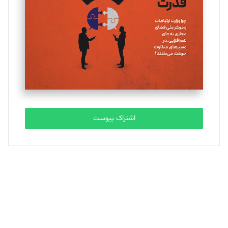
تحریریه
ملینا جعفری
تحریریه
مصطفی مسجدی آرانی
تحریریه
اشتراک پیوست
بابک نقاش
تحریریه