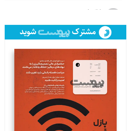
لیلا حنارود
تحریریه
فائزه فتحی رستمی
تحریریه
سروش کرمیان
تحریریه
مینا پاکدل
تحریریه
یسنا امان‌پور