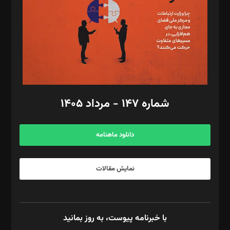
ویرایش: نگار استاد‌‌آقا
طراح یونیفرم: مجید توکلی
فیلمبرداری و عکاسی: امیر شفیعی، مانی لطفی زاده
گرافیک و صفحه‌آرایی: سید‌سبحان‌علی ثابت
مد‌یر توسعه تجاری: کامبیز برید‌
امور مالی: شاپور رهبری، محمد‌ کاظمی‌نیا
امور اد‌اری: راضیه محمود‌ی
شماره ۱۴۷ - مرداد ۱۴۰۵
مرکز تماس: ۰۲۱۴۲۸۲۴۰۰۰
آگهی و مشترکین: ۰۹۱۹۹۹۹۰۴۵۴
دانلود ماهنامه
نمایش مقالات
با خبرنامه پیوست، به روز بمانید