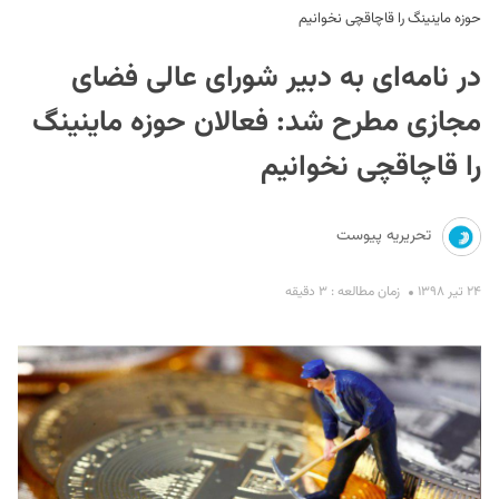
حوزه ماینینگ را قاچاقچی نخوانیم
در نامه‌ای به دبیر شورای عالی فضای
مجازی مطرح شد: فعالان حوزه ماینینگ
را قاچاقچی نخوانیم
S
تحریریه پیوست
۲۴ تیر ۱۳۹۸
زمان مطالعه : ۳ دقیقه