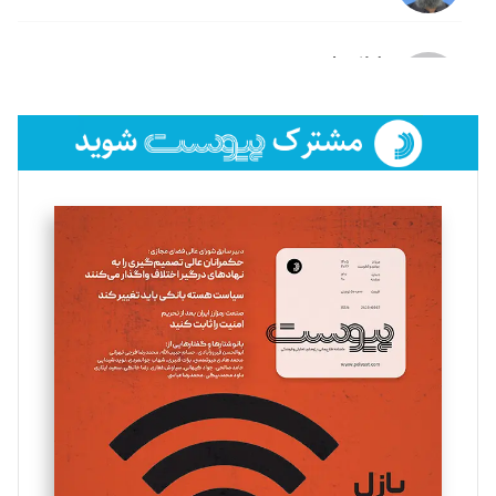
لیلا حنارود
تحریریه
فائزه فتحی رستمی
تحریریه
سروش کرمیان
تحریریه
مینا پاکدل
تحریریه
یسنا امان‌پور