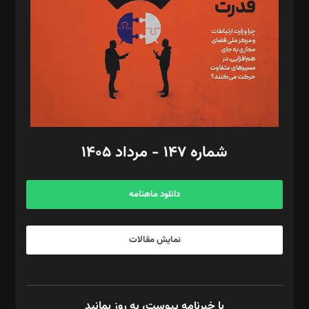
رستمی،مصطفی باستان
ویرایش: نگار استاد‌‌آقا
طراح یونیفرم: مجید توکلی
فیلمبرداری و عکاسی: امیر شفیعی، مانی لطفی زاده
گرافیک و صفحه‌آرایی: سید‌سبحان‌علی ثابت
مد‌یر توسعه تجاری: کامبیز برید‌
امور مالی: شاپور رهبری، محمد‌ کاظمی‌نیا
امور اد‌اری: راضیه محمود‌ی
شماره ۱۴۷ - مرداد ۱۴۰۵
مرکز تماس: ۰۲۱۴۲۸۲۴۰۰۰
آگهی و مشترکین: ۰۹۱۹۹۹۹۰۴۵۴
دانلود ماهنامه
نمایش مقالات
با خبرنامه پیوست، به روز بمانید