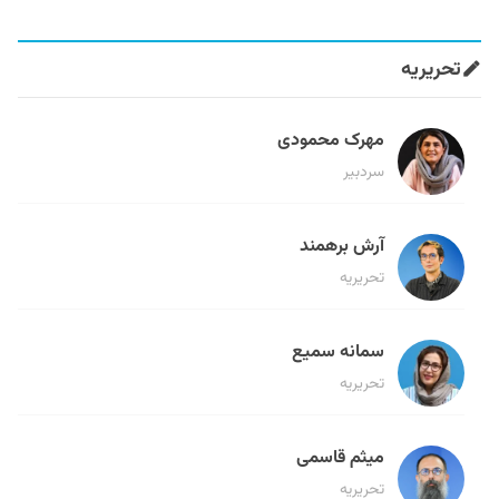
تحریریه
مهرک محمودی
سردبیر
آرش برهمند
تحریریه
سمانه سمیع
تحریریه
میثم قاسمی
تحریریه