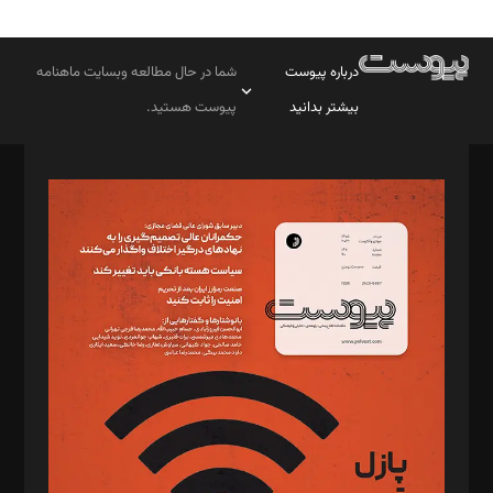
درباره پیوست
شما در حال مطالعه وبسایت ماهنامه
بیشتر بدانید
پیوست هستید.
صاحب امتیاز: موسسه پرسش (پویندگان راز ستاره شمال)
مدیر مسئول: محمدباقر اثنی‌عشری
سردبیر: مهرک محمودی
دبیر تحریریه: میثم قاسمی
د‌بیر ناداستان: سمانه سمیع
د‌بیر خدمت و تجارت: ابوالفضل رجبی
د‌بیر حقوق فناوری: حسام‌الدین ایپکچی
د‌بیر پیوست جهان: مینا پاکدل
د‌بیر تحریریه آنلاین: بابک نقاش
تحریریه‌: مجتبی محمود‌ی، آرش برهمند، یسنا امان‌پور، سروش کرمیان،
مصطفی مسجدی آرانی، ابوالفضل رجبی، زهرا فکرانه، فائزه فتحی