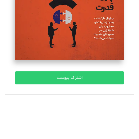
تحریریه
ملینا جعفری
تحریریه
مصطفی مسجدی آرانی
تحریریه
اشتراک پیوست
بابک نقاش
تحریریه