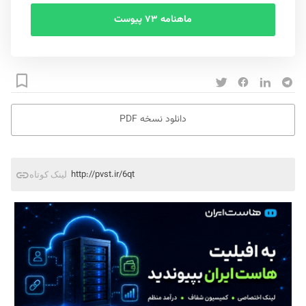
ماهنامه ۷۳ پیوست
دانلود نسخه PDF
http://pvst.ir/6qt
لینک کوتاه