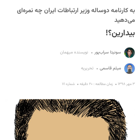
به کارنامه دوساله وزیر ارتباطات ایران چه نمره‌ای
می‌دهید
بیدارین؟!
سونیتا سراب‌پور
نویسنده میهمان
S
میثم قاسمی
تحریریه
۳ مهر ۱۳۹۸
زمان مطالعه : ۲۰ دقیقه
شماره ۷۱