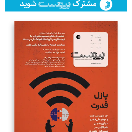
فائزه فتحی رستمی
تحریریه
سروش کرمیان
تحریریه
مینا پاکدل
تحریریه
یسنا امان‌پور
تحریریه
ملینا جعفری
تحریریه