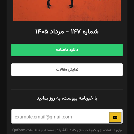
گرافیک و صفحه‌آرایی: سید‌سبحان‌علی ثابت
مد‌یر توسعه تجاری: کامبیز برید‌
امور مالی: شاپور رهبری، محمد‌ کاظمی‌نیا
امور اد‌اری: راضیه محمود‌ی
شماره ۱۴۷ - مرداد ۱۴۰۵
مرکز تماس: ۰۲۱۴۲۸۲۴۰۰۰
آگهی و مشترکین: ۰۹۱۹۹۹۹۰۴۵۴
دانلود ماهنامه
نمایش مقالات
با خبرنامه پیوست، به روز بمانید
برای استفاده از ریکپچا بایستی کلید API را در صفحه ی تنظیمات Quform