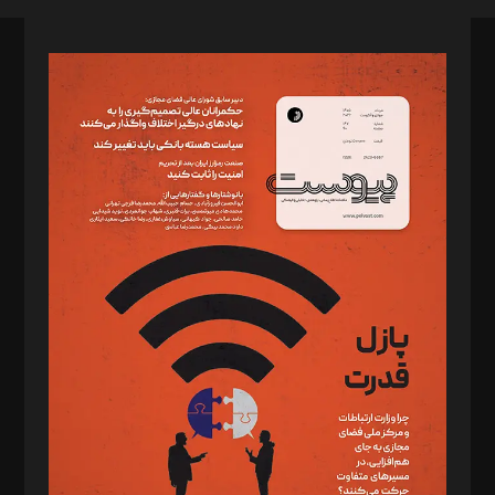
صاحب امتیاز: موسسه پرسش (پویندگان راز ستاره شمال)
مدیر مسئول: محمدباقر اثنی‌عشری
سردبیر: مهرک محمودی
دبیر تحریریه: میثم قاسمی
د‌بیر ناداستان: سمانه سمیع
د‌بیر خدمت و تجارت: ابوالفضل رجبی
د‌بیر حقوق فناوری: حسام‌الدین ایپکچی
د‌بیر پیوست جهان: مینا پاکدل
د‌بیر تحریریه آنلاین: بابک نقاش
تحریریه‌: مجتبی محمود‌ی، آرش برهمند، یسنا امان‌پور، سروش کرمیان،
مصطفی مسجدی آرانی، ابوالفضل رجبی، زهرا فکرانه، فائزه فتحی
رستمی،مصطفی باستان
ویرایش: نگار استاد‌‌آقا
طراح یونیفرم: مجید توکلی
فیلمبرداری و عکاسی: امیر شفیعی، مانی لطفی زاده