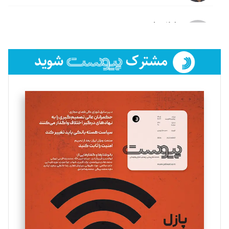
لیلا حنارود
تحریریه
فائزه فتحی رستمی
تحریریه
سروش کرمیان
تحریریه
مینا پاکدل
تحریریه
یسنا امان‌پور