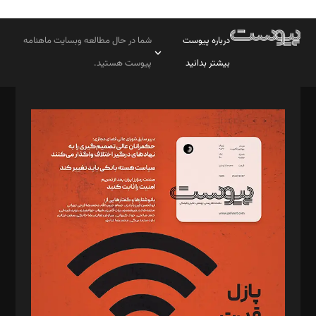
درباره پیوست
شما در حال مطالعه وبسایت ماهنامه
بیشتر بدانید
پیوست هستید.
صاحب امتیاز: موسسه پرسش (پویندگان راز ستاره شمال)
مدیر مسئول: محمدباقر اثنی‌عشری
سردبیر: مهرک محمودی
دبیر تحریریه: میثم قاسمی
د‌بیر ناداستان: سمانه سمیع
د‌بیر خدمت و تجارت: ابوالفضل رجبی
د‌بیر حقوق فناوری: حسام‌الدین ایپکچی
د‌بیر پیوست جهان: مینا پاکدل
د‌بیر تحریریه آنلاین: بابک نقاش
تحریریه‌: مجتبی محمود‌ی، آرش برهمند، یسنا امان‌پور، سروش کرمیان،
مصطفی مسجدی آرانی، ابوالفضل رجبی، زهرا فکرانه، فائزه فتحی
رستمی،مصطفی باستان