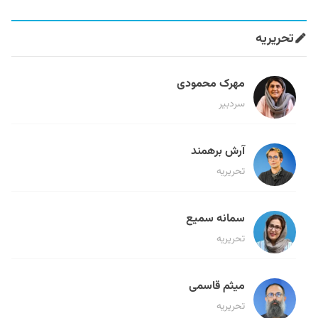
تحریریه
مهرک محمودی
سردبیر
آرش برهمند
تحریریه
سمانه سمیع
تحریریه
میثم قاسمی
تحریریه