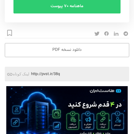
ماهنامه ۷۰ پیوست
دانلود نسخه PDF
http://pvst.ir/38q
لینک کوتاه