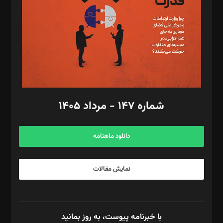
ویرایش: نگار استاد‌‌آقا
طراح یونیفرم: مجید توکلی
فیلمبرداری و عکاسی: امیر شفیعی، مانی لطفی زاده
گرافیک و صفحه‌آرایی: سید‌سبحان‌علی ثابت
مد‌یر توسعه تجاری: کامبیز برید‌
امور مالی: شاپور رهبری، محمد‌ کاظمی‌نیا
امور اد‌اری: راضیه محمود‌ی
شماره ۱۴۷ - مرداد ۱۴۰۵
مرکز تماس: ۰۲۱۴۲۸۲۴۰۰۰
آگهی و مشترکین: ۰۹۱۹۹۹۹۰۴۵۴
دانلود ماهنامه
نمایش مقالات
با خبرنامه پیوست، به روز بمانید