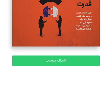
تحریریه
ملینا جعفری
تحریریه
مصطفی مسجدی آرانی
تحریریه
اشتراک پیوست
بابک نقاش
تحریریه