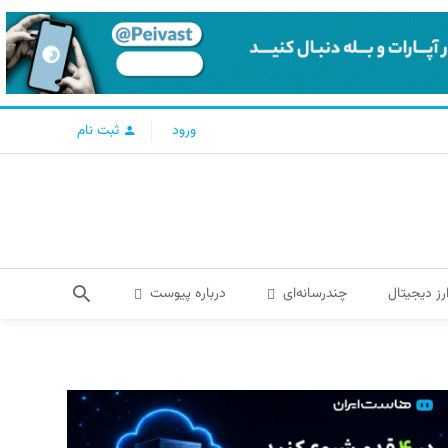
ورود
ثبت نام
رز دیجیتال
چندرسانه‌ای
درباره پیوست