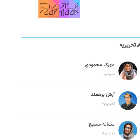
تحریریه
مهرک محمودی
سردبیر
آرش برهمند
تحریریه
سمانه سمیع
تحریریه