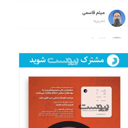
میثم قاسمی
تحریریه
لیلا حنارود
تحریریه
فائزه فتحی رستمی
تحریریه
سروش کرمیان
تحریریه
مینا پاکدل