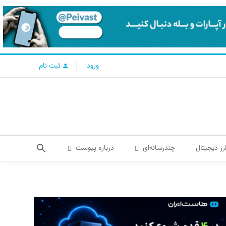
ورود
ثبت نام
رز دیجیتال
چندرسانه‌ای
درباره پیوست