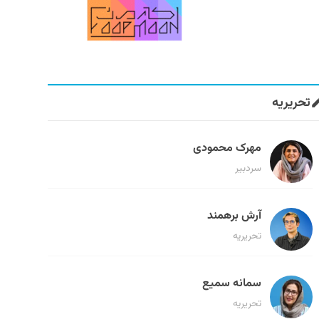
تحریریه
مهرک محمودی
سردبیر
آرش برهمند
تحریریه
سمانه سمیع
تحریریه