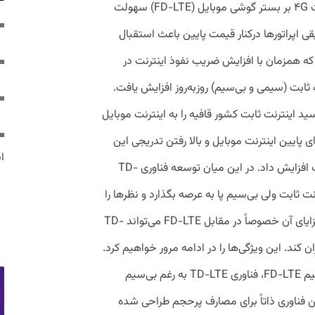
استفاده کاربران قرار می‌گیرند. با ورود اینترنت ۴G بر بستر گوشی موبایل (FD-LTE) سهولت
قی اپراتورها درکنار قیمت پایین باعث استقبال
 ‌که همزمان با افزایش ضریب نفوذ اینترنت در
 کاربران FD-LTE از اینترنت ثابت (سیمی و بی‌سیم) روزبه‌روز افزایش یافت.
سید اینترنت ثابت کشور قافیه را به اینترنت موبایل
ای پایین اینترنت موبایل و بالا رفتن تدریجی این
ایر
قیمت امیدها را برای نجات بازار اینترنت ثابت افزایش داد. در این میان توسعه فناوری TD-
رنت ثابت ولی بی‌سیم پا به عرصه بگذارد و نظرها را
به خود جلب کند. ویژگی‌های این فناوری و مزایای آن خصوصاً در مقابل FD-LTE می‌تواند TD-
ران کند. این ویژگی‌ها را در ادامه مرور خواهیم کرد.
قیمت پایین اینترنت به نسبت اینترنت بی‌سیم FD-LTE، فناوری TD-LTE به رغم بی‌سیم
ین فناوری ذاتاً برای مصارف پرحجم طراحی شده