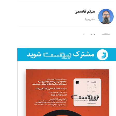
میثم قاسمی
تحریریه
لیلا حنارود
تحریریه
فائزه فتحی رستمی
تحریریه
سروش کرمیان
تحریریه
مینا پاکدل