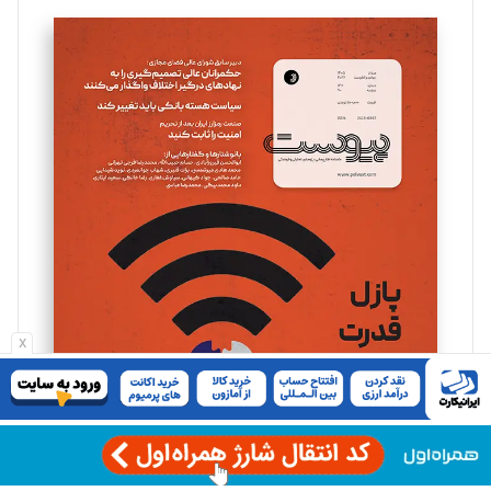
تحریریه
سروش کرمیان
تحریریه
مینا پاکدل
تحریریه
یسنا امان‌پور
تحریریه
x
ملینا جعفری
تحریریه