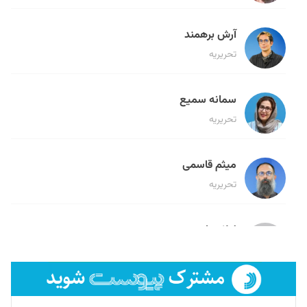
آرش برهمند
تحریریه
سمانه سمیع
تحریریه
میثم قاسمی
تحریریه
لیلا حنارود
تحریریه
فائزه فتحی رستمی