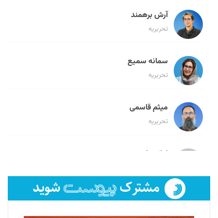
آرش برهمند
تحریریه
سمانه سمیع
تحریریه
میثم قاسمی
تحریریه
لیلا حنارود
تحریریه
فائزه فتحی رستمی
تحریریه