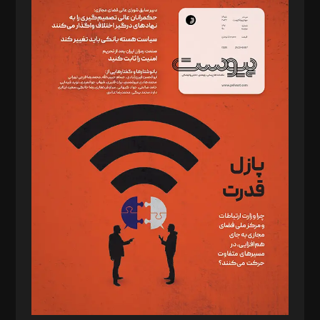
سردبیر: مهرک محمودی
دبیر تحریریه: میثم قاسمی
د‌بیر ناداستان: سمانه سمیع
د‌بیر خدمت و تجارت: ابوالفضل رجبی
د‌بیر حقوق فناوری: حسام‌الدین ایپکچی
د‌بیر پیوست جهان: مینا پاکدل
د‌بیر تحریریه آنلاین: بابک نقاش
تحریریه‌: مجتبی محمود‌ی، آرش برهمند، یسنا امان‌پور، سروش کرمیان،
مصطفی مسجدی آرانی، ابوالفضل رجبی، زهرا فکرانه، فائزه فتحی
رستمی،مصطفی باستان
ویرایش: نگار استاد‌‌آقا
طراح یونیفرم: مجید توکلی
فیلمبرداری و عکاسی: امیر شفیعی، مانی لطفی زاده
گرافیک و صفحه‌آرایی: سید‌سبحان‌علی ثابت
مد‌یر توسعه تجاری: کامبیز برید‌
امور مالی: شاپور رهبری، محمد‌ کاظمی‌نیا