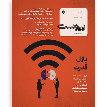
سروش کرمیان
تحریریه
مینا پاکدل
تحریریه
یسنا امان‌پور
تحریریه
ملینا جعفری
تحریریه
مصطفی مسجدی آرانی