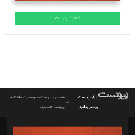
تحریریه
اشتراک پیوست
بابک نقاش
تحریریه
درباره پیوست
شما در حال مطالعه وبسایت ماهنامه
بیشتر بدانید
پیوست هستید.
صاحب امتیاز: موسسه پرسش (پویندگان راز ستاره شمال)
مدیر مسئول: محمدباقر اثنی‌عشری