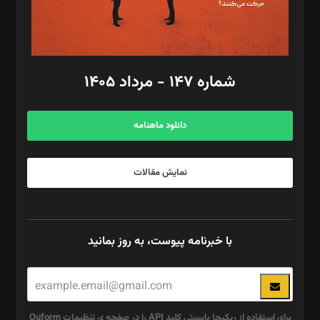
گرافیک و صفحه‌آرایی: سید‌سبحان‌علی ثابت
مد‌یر توسعه تجاری: کامبیز برید‌
امور مالی: شاپور رهبری، محمد‌ کاظمی‌نیا
امور اد‌اری: راضیه محمود‌ی
شماره ۱۴۷ - مرداد ۱۴۰۵
مرکز تماس: ۰۲۱۴۲۸۲۴۰۰۰
آگهی و مشترکین: ۰۹۱۹۹۹۹۰۴۵۴
دانلود ماهنامه
نمایش مقالات
با خبرنامه پیوست، به روز بمانید
برای استفاده از ریکپچا بایستی کلید API را در صفحه ی تنظیمات Quform