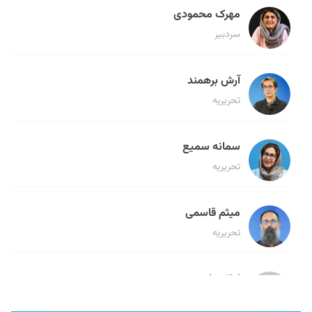
مهرک محمودی
سردبیر
آرش برهمند
تحریریه
سمانه سمیع
تحریریه
میثم قاسمی
تحریریه
لیلا حنارود
تحریریه