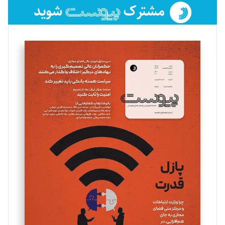
فائزه فتحی رستمی
تحریریه
سروش کرمیان
تحریریه
مینا پاکدل
تحریریه
یسنا امان‌پور
تحریریه
ملینا جعفری