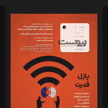
صاحب امتیاز: موسسه پرسش (پویندگان راز ستاره شمال)
مدیر مسئول: محمدباقر اثنی‌عشری
سردبیر: مهرک محمودی
دبیر تحریریه: میثم قاسمی
د‌بیر ناداستان: سمانه سمیع
د‌بیر خدمت و تجارت: ابوالفضل رجبی
د‌بیر حقوق فناوری: حسام‌الدین ایپکچی
د‌بیر پیوست جهان: مینا پاکدل
د‌بیر تحریریه آنلاین: بابک نقاش
تحریریه‌: مجتبی محمود‌ی، آرش برهمند، یسنا امان‌پور، سروش کرمیان،
مصطفی مسجدی آرانی، ابوالفضل رجبی، زهرا فکرانه، فائزه فتحی
رستمی،مصطفی باستان
ویرایش: نگار استاد‌‌آقا
طراح یونیفرم: مجید توکلی
فیلمبرداری و عکاسی: امیر شفیعی، مانی لطفی زاده