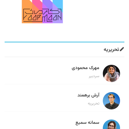
تحریریه
مهرک محمودی
سردبیر
آرش برهمند
تحریریه
سمانه سمیع