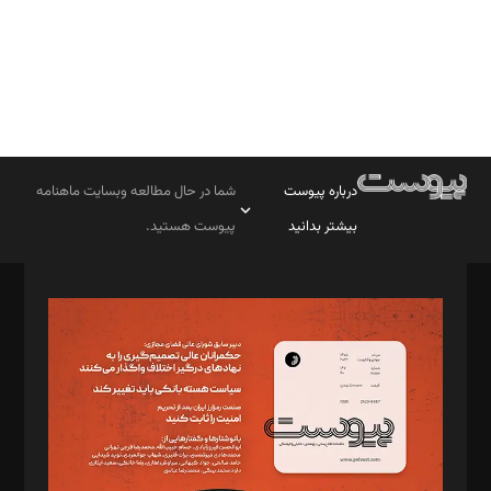
درباره پیوست
شما در حال مطالعه وبسایت ماهنامه
بیشتر بدانید
پیوست هستید.
صاحب امتیاز: موسسه پرسش (پویندگان راز ستاره شمال)
مدیر مسئول: محمدباقر اثنی‌عشری
سردبیر: مهرک محمودی
دبیر تحریریه: میثم قاسمی
د‌بیر ناداستان: سمانه سمیع
د‌بیر خدمت و تجارت: ابوالفضل رجبی
د‌بیر حقوق فناوری: حسام‌الدین ایپکچی