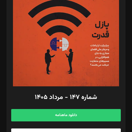
د‌بیر پیوست جهان: مینا پاکدل
د‌بیر تحریریه آنلاین: بابک نقاش
تحریریه‌: مجتبی محمود‌ی، آرش برهمند، یسنا امان‌پور، سروش کرمیان،
مصطفی مسجدی آرانی، ابوالفضل رجبی، زهرا فکرانه، فائزه فتحی
رستمی،مصطفی باستان
ویرایش: نگار استاد‌‌آقا
طراح یونیفرم: مجید توکلی
فیلمبرداری و عکاسی: امیر شفیعی، مانی لطفی زاده
گرافیک و صفحه‌آرایی: سید‌سبحان‌علی ثابت
مد‌یر توسعه تجاری: کامبیز برید‌
امور مالی: شاپور رهبری، محمد‌ کاظمی‌نیا
امور اد‌اری: راضیه محمود‌ی
شماره ۱۴۷ - مرداد ۱۴۰۵
مرکز تماس: ۰۲۱۴۲۸۲۴۰۰۰
آگهی و مشترکین: ۰۹۱۹۹۹۹۰۴۵۴
دانلود ماهنامه