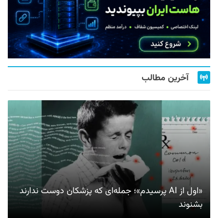
آخرین مطالب
«اول از AI پرسیدم»؛ جمله‌ای که پزشکان دوست ندارند
بشنوند