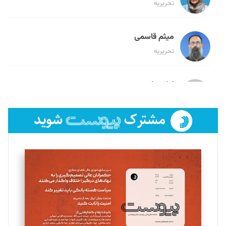
تحریریه
میثم قاسمی
تحریریه
لیلا حنارود
تحریریه
فائزه فتحی رستمی
تحریریه
سروش کرمیان
تحریریه