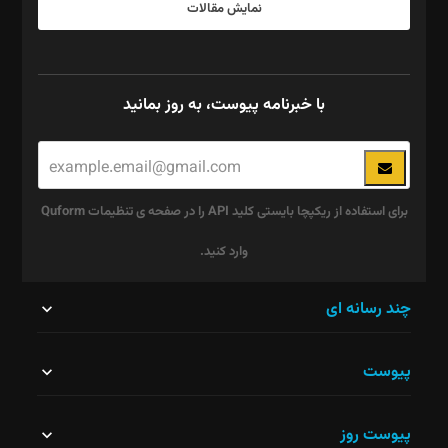
نمایش مقالات
با خبرنامه پیوست، به روز بمانید
برای استفاده از ریکپچا بایستی کلید API را در صفحه ی تنظیمات Quform
وارد کنید.
این
چند رسانه ای
قسمت
پیوست
نباید
خالی
پیوست روز