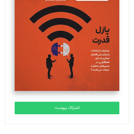
مینا پاکدل
تحریریه
یسنا امان‌پور
تحریریه
ملینا جعفری
تحریریه
مصطفی مسجدی آرانی
تحریریه
اشتراک پیوست
بابک نقاش
تحریریه