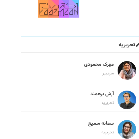
تحریریه
مهرک محمودی
سردبیر
آرش برهمند
تحریریه
سمانه سمیع
تحریریه