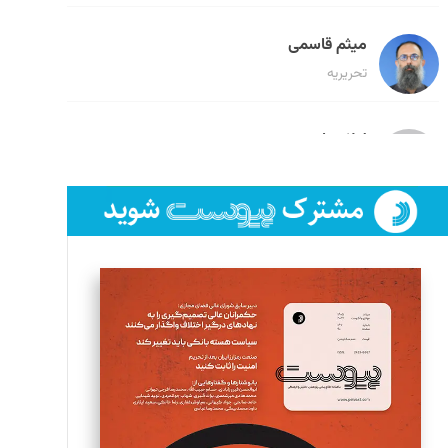
میثم قاسمی
تحریریه
لیلا حنارود
تحریریه
فائزه فتحی رستمی
تحریریه
سروش کرمیان
تحریریه
مینا پاکدل