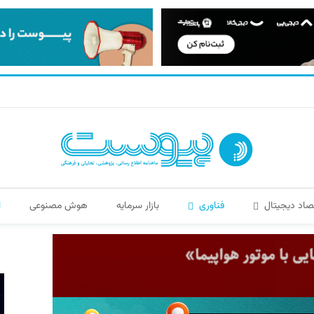
صاد دیجیتال
فناوری
بازار سرمایه
هوش مصنوعی
ا